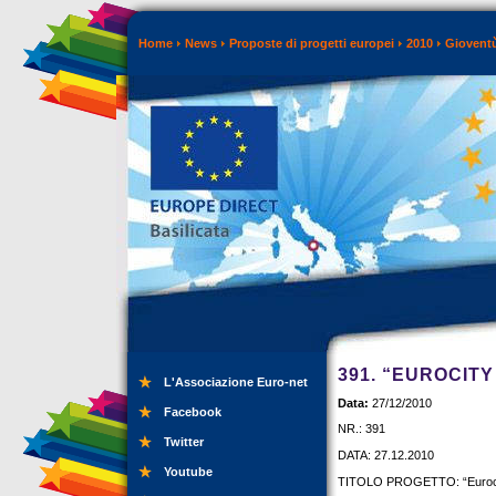
Home
News
Proposte di progetti europei
2010
Gioventù
391. “EUROCIT
L'Associazione Euro-net
Data:
27/12/2010
Facebook
NR.: 391
Twitter
DATA: 27.12.2010
Youtube
TITOLO PROGETTO: “Eurocit