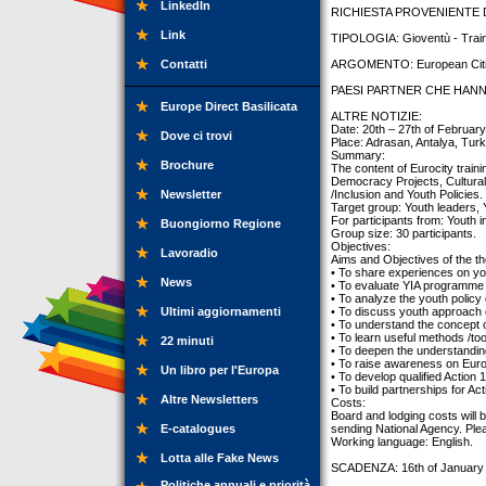
LinkedIn
RICHIESTA PROVENIENTE DA
Link
TIPOLOGIA: Gioventù - Trai
Contatti
ARGOMENTO: European Citi
PAESI PARTNER CHE HANNO
Europe Direct Basilicata
ALTRE NOTIZIE:
Date: 20th – 27th of February
Dove ci trovi
Place: Adrasan, Antalya, Turk
Summary:
Brochure
The content of Eurocity train
Democracy Projects, Cultural 
Newsletter
/Inclusion and Youth Policies.
Target group: Youth leaders,
For participants from: Youth 
Buongiorno Regione
Group size: 30 participants.
Objectives:
Lavoradio
Aims and Objectives of the th
• To share experiences on you
News
• To evaluate YIA programme
• To analyze the youth policy
Ultimi aggiornamenti
• To discuss youth approach 
• To understand the concept 
• To learn useful methods /to
22 minuti
• To deepen the understanding f
• To raise awareness on Euro
Un libro per l'Europa
• To develop qualified Action 1
• To build partnerships for Act
Altre Newsletters
Costs:
Board and lodging costs will 
E-catalogues
sending National Agency. Plea
Working language: English.
Lotta alle Fake News
SCADENZA: 16th of January
Politiche annuali e priorità