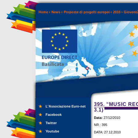
Home
News
Proposte di progetti europei
2010
Gioventù
395. “MUSIC RE
L'Associazione Euro-net
3.1)
Facebook
Data:
27/12/2010
Twitter
NR.: 395
Youtube
DATA: 27.12.2010