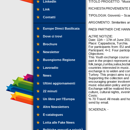
LinkedIn
TITOLO PROGETTO: “Music R
RICHIESTA PROVENIENTE DA:
Link
TIPOLOGIA: Gioventù – Scam
Contatti
ARGOMENTO: Similarities and d
Europe Direct Basilicata
PAESI PARTNER CHE HANNO
Dove ci trovi
ALTRE NOTIZIE:
Date: 11th – 17th of June 201
Place: Cappadocia, Turchia.
Brochure
For participants from: EU and
Participant: 4+1: Four partici
Newsletter
Objectives:
This Youth exchange course 
Buongiorno Regione
part in the project represent
folk,tango,zumba,salsa,bozlak
Lavoradio
countries interested in music
exchange is to widen and conf
Turkey. This project aims to po
News
Supporting the collection and
encouraging greater involveme
Ultimi aggiornamenti
music education policy and pr
Exchange will be realized th
22 minuti
culture, cultural nights, even
Costs:
Un libro per l'Europa
% 70 Travel. All meals and hot
send by email.
Altre Newsletters
SCADENZA: -
E-catalogues
Lotta alle Fake News
Politiche annuali e priorità