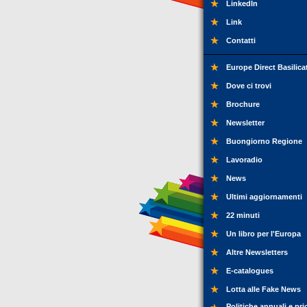
LinkedIn
Link
Contatti
Europe Direct Basilica
Dove ci trovi
Brochure
Newsletter
Buongiorno Regione
Lavoradio
News
Ultimi aggiornamenti
22 minuti
Un libro per l'Europa
Altre Newsletters
E-catalogues
Lotta alle Fake News
Politiche annuali e pri