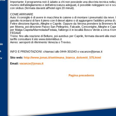
Importante: il programma non è adatto a chi non possiede una discreta tecnica nella p
munirsi dell’abbigliamento e dell’attrezzatura adeguati, è possibile noleggiare sci e s
con skibus (fermata davanti all'hotel ogni 20 minuti).
COME ARRIVARE
Auto: il consiglio è di avere in macchina le catene o di montare i pneumatici da neve.
gasolio ricordarsi di fare il pieno con il diesel alpino o di aggiungere l’additivo prima d
Feltre direzione Agordo, Alleghe e Caprile. Oppure da Verona prendere la Brennero f
per Moena, poi direzione Passo San Pellegrino, Falcade, Cencenighe, Alleghe e Capril
per Malga Ciapela/Marmolada/Fedaia, l'albergo è in località Bosco Verde a circa 
FEDAIA!
Treno: fino alla stazione di Belluno, poi autobus per Caprile, fermata davanti alla stazi
tariffe consultare il sito www.dolomitibus.it
Aereo: aeroporti di riferimento Venezia o Treviso.
ale
a
INFO E PRENOTAZIONI: chiamaci allo 0444-301043 o
vacanze@jonas.it
Sito web:
http://www.jonas.it/settimana_bianca_dolomiti_575.html
tv
Email:
vacanze@jonas.it
Pagina precedente