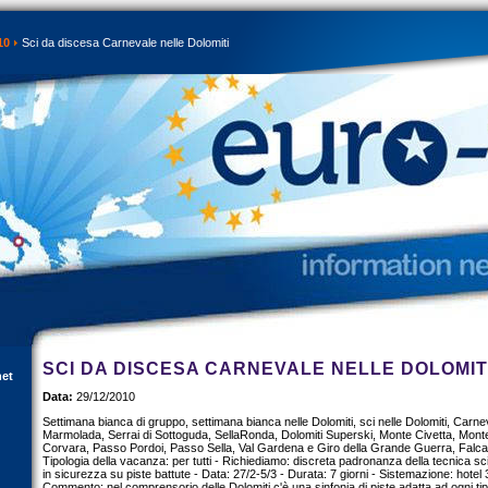
10
Sci da discesa Carnevale nelle Dolomiti
SCI DA DISCESA CARNEVALE NELLE DOLOMIT
net
Data:
29/12/2010
Settimana bianca di gruppo, settimana bianca nelle Dolomiti, sci nelle Dolomiti, Carnev
Marmolada, Serrai di Sottoguda, SellaRonda, Dolomiti Superski, Monte Civetta, Mont
Corvara, Passo Pordoi, Passo Sella, Val Gardena e Giro della Grande Guerra, Falca
Tipologia della vacanza: per tutti - Richiediamo: discreta padronanza della tecnica sci
in sicurezza su piste battute - Data: 27/2-5/3 - Durata: 7 giorni - Sistemazione: hotel 3
Commento: nel comprensorio delle Dolomiti c'è una sinfonia di piste adatta ad ogni tip