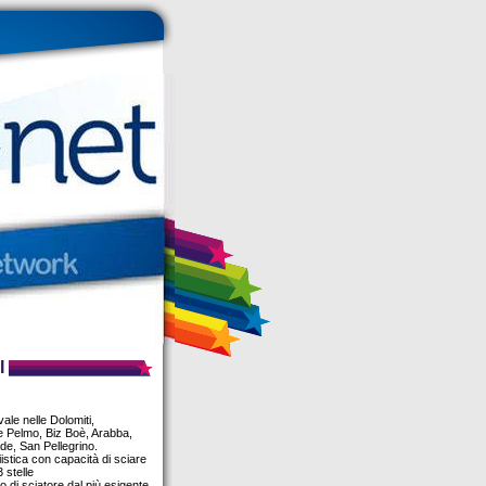
I
ale nelle Dolomiti,
e Pelmo, Biz Boè, Arabba,
de, San Pellegrino.
istica con capacità di sciare
 stelle
o di sciatore dal più esigente