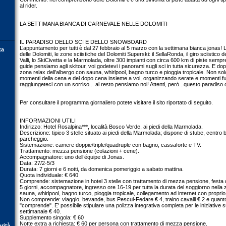
al rider.
LA SETTIMANA BIANCA DI CARNEVALE NELLE DOLOMITI
IL PARADISO DELLO SCI E DELLO SNOWBOARD
L’appuntamento per tutti è dal 27 febbraio al 5 marzo con la settimana bianca jonas!
ta
delle Dolomiti, le zone sciistiche del Dolomiti Superski: il SellaRonda, il giro sciistico
Valli, lo SkiCivetta e la Marmolada, oltre 300 impianti con circa 600 km di piste semp
guide pensiamo agli skitour, voi godetevi i panorami sugli sci in tutta sicurezza. E dop
zona relax dell’albergo con sauna, whirlpool, bagno turco e pioggia tropicale. Non solo
momenti della cena e del dopo cena insieme a voi, organizzando serate e momenti 
raggiungeteci con un sorriso... al resto pensiamo noi! Attenti, però...questo paradis
Per consultare il programma giornaliero potete visitare il sito riportato di seguito.
INFORMAZIONI UTILI
Indirizzo: Hotel Rosalpina***, località Bosco Verde, ai piedi della Marmolada.
Descrizione: tipico 3 stelle situato ai piedi della Marmolada; dispone di stube, centro
parcheggio.
Sistemazione: camere doppie/triple/quadruple con bagno, cassaforte e TV.
Trattamento: mezza pensione (colazioni + cene).
Accompagnatore: uno dell’équipe di Jonas.
Data: 27/2-5/3
Durata: 7 giorni e 6 notti, da domenica pomeriggio a sabato mattina.
Quota individuale: € 640
Comprende: sistemazione in hotel 3 stelle con trattamento di mezza pensione, festa d
5 giorni, accompagnatore, ingresso ore 16-19 per tutta la durata del soggiorno nella 
sauna, whirlpool, bagno turco, pioggia tropicale, collegamento ad internet con propr
Non comprende: viaggio, bevande, bus Pescul-Fedare € 4, traino cavalli € 2 e quanto
"comprende". E' possibile stipulare una polizza integrativa completa per le iniziative 
settimanale € 40.
Supplemento singola: € 60
Notte extra a richiesta: € 60 per persona con trattamento di mezza pensione.
orità