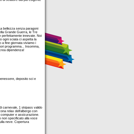
 La bellezza senza paragoni
 della Grande Guerra, le Tre
re perfettamente innevate. Noi
o ogni sciata ci aspetta la
 a fine giornata viviamo i
fuori programma... Insomma,
o crea dipendenza!
 benessere, deposito sci e
i carnevale, 1 skipass valido
zona relax dell’albergo con
io computer e assicurazione.
 non specificato alla voce
sulla neve. Copertura