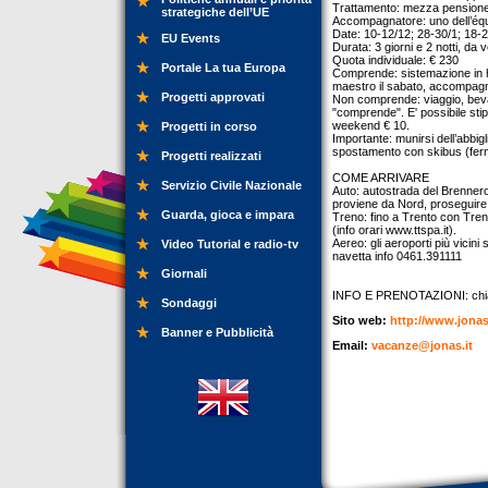
Trattamento: mezza pensione 
strategiche dell’UE
Accompagnatore: uno dell’équ
Date: 10-12/12; 28-30/1; 18-2
EU Events
Durata: 3 giorni e 2 notti, d
Quota individuale: € 230
Portale La tua Europa
Comprende: sistemazione in ho
maestro il sabato, accompagn
Progetti approvati
Non comprende: viaggio, beva
"comprende". E' possibile stip
weekend € 10.
Progetti in corso
Importante: munirsi dell’abbig
spostamento con skibus (ferma
Progetti realizzati
COME ARRIVARE
Servizio Civile Nazionale
Auto: autostrada del Brennero
proviene da Nord, proseguire 
Guarda, gioca e impara
Treno: fino a Trento con Treni
(info orari www.ttspa.it).
Aereo: gli aeroporti più vicin
Video Tutorial e radio-tv
navetta info 0461.391111
Giornali
INFO E PRENOTAZIONI: chia
Sondaggi
Sito web:
http://www.jona
Banner e Pubblicità
Email:
vacanze@jonas.it