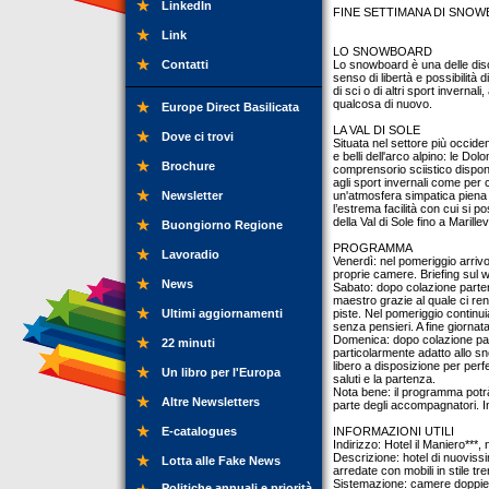
LinkedIn
FINE SETTIMANA DI SNOWB
Link
LO SNOWBOARD
Contatti
Lo snowboard è una delle discip
senso di libertà e possibilit
di sci o di altri sport invernal
qualcosa di nuovo.
Europe Direct Basilicata
LA VAL DI SOLE
Dove ci trovi
Situata nel settore più occide
e belli dell'arco alpino: le Dol
Brochure
comprensorio sciistico dispone
agli sport invernali come per c
Newsletter
un'atmosfera simpatica piena d
l’estrema facilità con cui si
della Val di Sole fino a Maril
Buongiorno Regione
PROGRAMMA
Lavoradio
Venerdì: nel pomeriggio arriv
proprie camere. Briefing sul
News
Sabato: dopo colazione parten
maestro grazie al quale ci re
Ultimi aggiornamenti
piste. Nel pomeriggio continui
senza pensieri. A fine giornata
Domenica: dopo colazione part
22 minuti
particolarmente adatto allo s
libero a disposizione per perf
Un libro per l'Europa
saluti e la partenza.
Nota bene: il programma potrà 
Altre Newsletters
parte degli accompagnatori. I
E-catalogues
INFORMAZIONI UTILI
Indirizzo: Hotel il Maniero***,
Descrizione: hotel di nuoviss
Lotta alle Fake News
arredate con mobili in stile t
Sistemazione: camere doppie/
Politiche annuali e priorità