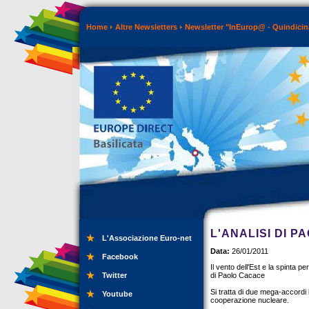
Home
Altre Newsletters
Newsletter "InEurop@ - Quindicin
L'ANALISI DI 
L'Associazione Euro-net
Data:
26/01/2011
Facebook
Il vento dell'Est e la spinta pe
Twitter
di Paolo Cacace
Si tratta di due mega-accordi b
Youtube
cooperazione nucleare.