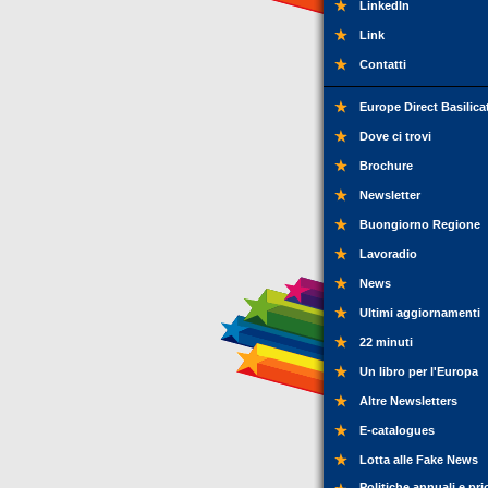
LinkedIn
Link
Contatti
Europe Direct Basilica
Dove ci trovi
Brochure
Newsletter
Buongiorno Regione
Lavoradio
News
Ultimi aggiornamenti
22 minuti
Un libro per l'Europa
Altre Newsletters
E-catalogues
Lotta alle Fake News
Politiche annuali e pri