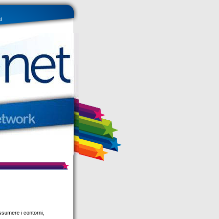
i
ssumere i contorni,