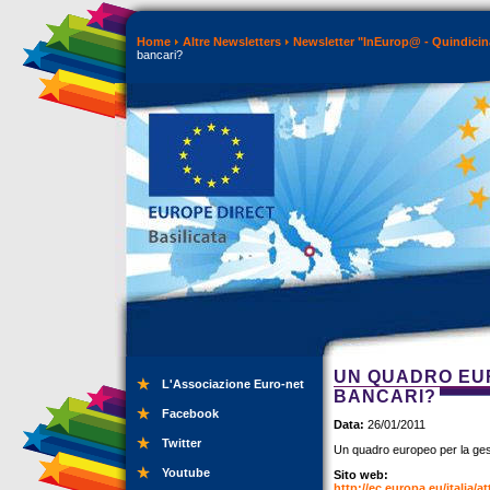
Home
Altre Newsletters
Newsletter "InEurop@ - Quindicin
bancari?
UN QUADRO EUR
L'Associazione Euro-net
BANCARI?
Facebook
Data:
26/01/2011
Twitter
Un quadro europeo per la gest
Youtube
Sito web:
http://ec.europa.eu/italia/