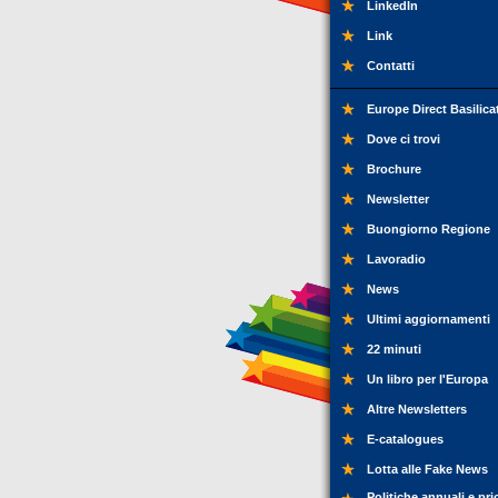
LinkedIn
Link
Contatti
Europe Direct Basilica
Dove ci trovi
Brochure
Newsletter
Buongiorno Regione
Lavoradio
News
Ultimi aggiornamenti
22 minuti
Un libro per l'Europa
Altre Newsletters
E-catalogues
Lotta alle Fake News
Politiche annuali e pri