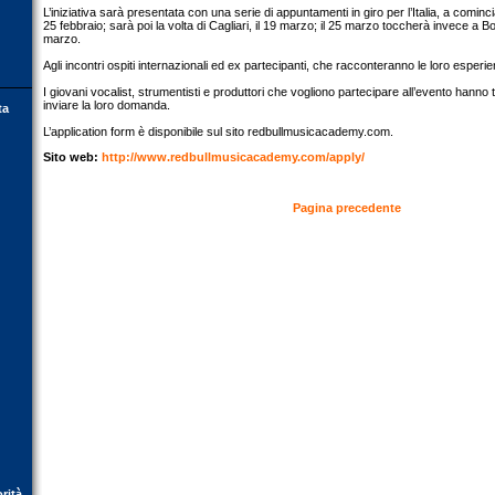
L’iniziativa sarà presentata con una serie di appuntamenti in giro per l’Italia, a cominc
25 febbraio; sarà poi la volta di Cagliari, il 19 marzo; il 25 marzo toccherà invece a Bol
marzo.
Agli incontri ospiti internazionali ed ex partecipanti, che racconteranno le loro esperi
I giovani vocalist, strumentisti e produttori che vogliono partecipare all’evento hanno 
inviare la loro domanda.
ta
L’application form è disponibile sul sito redbullmusicacademy.com.
Sito web:
http://www.redbullmusicacademy.com/apply/
Pagina precedente
orità