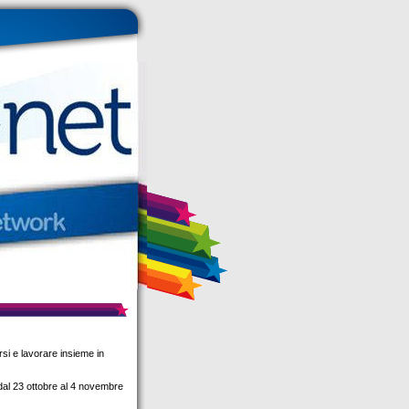
si e lavorare insieme in
dal 23 ottobre al 4 novembre