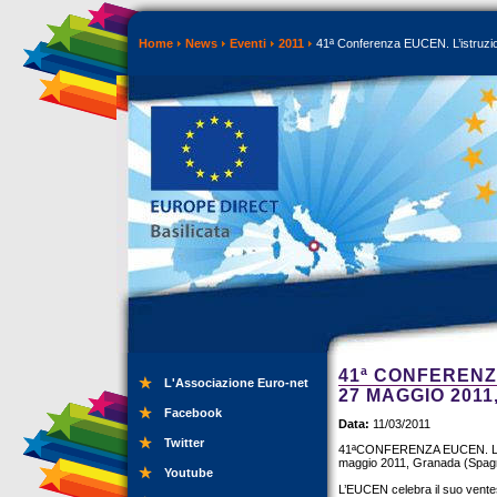
Home
News
Eventi
2011
41ª Conferenza EUCEN. L’istruzio
41ª CONFERENZA
L'Associazione Euro-net
27 MAGGIO 201
Facebook
Data:
11/03/2011
Twitter
41ªCONFERENZA EUCEN. L’istruz
maggio 2011, Granada (Spag
Youtube
L’EUCEN celebra il suo ventes