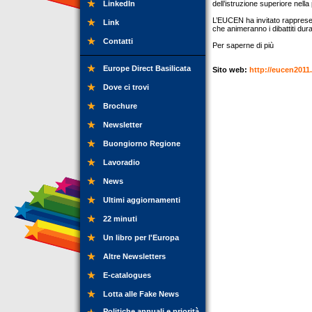
LinkedIn
dell’istruzione superiore nella 
L’EUCEN ha invitato rappresen
Link
che animeranno i dibattiti dura
Contatti
Per saperne di più
Europe Direct Basilicata
Sito web:
http://eucen2011
Dove ci trovi
Brochure
Newsletter
Buongiorno Regione
Lavoradio
News
Ultimi aggiornamenti
22 minuti
Un libro per l'Europa
Altre Newsletters
E-catalogues
Lotta alle Fake News
Politiche annuali e priorità