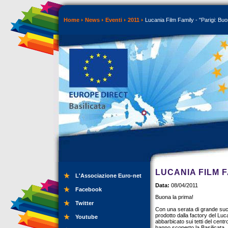
Home
News
Eventi
2011
Lucania Film Family - "Parigi: Buo
LUCANIA FILM F
L'Associazione Euro-net
Data:
08/04/2011
Facebook
Buona la prima!
Twitter
Con una serata di grande succe
prodotto dalla factory del Luc
Youtube
abbarbicato sui tetti del centr
hanno scoperto la Basilicata.