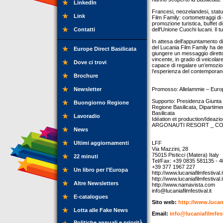
LinkedIn
Francesi, neozelandesi, statuni
Link
Film Family: cortometraggi di g
promozione turistica, buffet d
Contatti
dell'Unione Cuochi lucani. Il tut
In attesa dell'appuntamento di
del Lucania Film Family ha dett
Europe Direct Basilicata
giungere un messaggio diretto,
vincente, in grado di veicolar
Dove ci trovi
capace di regalare un’emozione 
l’esperienza del contemporan
Brochure
Newsletter
Promosso: Allelammie – Europ
Supporto: Presidenza Giunta r
Buongiorno Regione
Regione Basilicata, Dipartime
Basilicata
Lavoradio
Idéation et production/Ideazi
ARGONAUTI RESORT _ CO
News
Ultimi aggiornamenti
LFF
Via Mazzini, 28
75015 Pisticci (Matera) Italy
22 minuti
Tel/Fax: +39 0835 581135 - 
+39 377 1967 227
Un libro per l'Europa
http://www.lucaniafilmfestival.i
http://www.lucaniafilmfestival.it
Altre Newsletters
http://www.namavista.com
info@lucaniafilmfestival.it
E-catalogues
Sito web:
http://www.lucan
Lotta alle Fake News
Email:
info@lucaniafilmfest
Politiche annuali e priorità