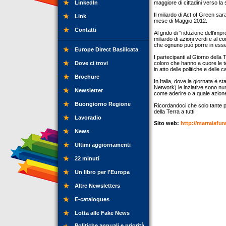
LinkedIn
maggiore di cittadini verso la
Il miliardo di Act of Green sa
Link
mese di Maggio 2012.
Contatti
Al grido di “riduzione dell’im
miliardo di azioni verdi e al
che ognuno può porre in esse
Europe Direct Basilicata
I partecipanti al Giorno della
Dove ci trovi
coloro che hanno a cuore le te
in atto delle politiche e delle 
Brochure
In Italia, dove la giornata è 
Network) le inziative sono num
Newsletter
come aderire o a quale azione
Buongiorno Regione
Ricordandoci che solo tante p
della Terra a tutti!
Lavoradio
Sito web:
http://marraiafur
News
Ultimi aggiornamenti
22 minuti
Un libro per l'Europa
Altre Newsletters
E-catalogues
Lotta alle Fake News
Politiche annuali e priorità