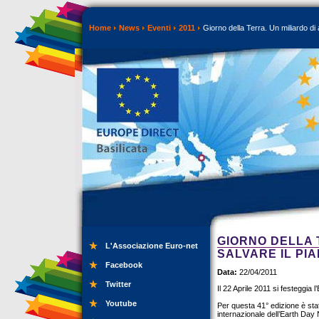
Home
News
Eventi
2011
Giorno della Terra. Un miliardo di a
GIORNO DELLA T
L'Associazione Euro-net
SALVARE IL PIA
Facebook
Data:
22/04/2011
Twitter
Il 22 Aprile 2011 si festeggia 
Youtube
Per questa 41° edizione è stat
internazionale dell’Earth Day