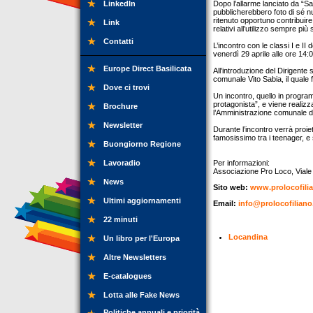
LinkedIn
Dopo l’allarme lanciato da “S
pubblicherebbero foto di sé nu
ritenuto opportuno contribuire 
Link
relativi all’utilizzo sempre più
Contatti
L’incontro con le classi I e II
venerdì 29 aprile alle ore 14:0
Europe Direct Basilicata
All’introduzione del Dirigente
comunale Vito Sabia, il quale f
Dove ci trovi
Un incontro, quello in progra
protagonista”, e viene realizz
Brochure
l’Amministrazione comunale di
Newsletter
Durante l’incontro verrà proiet
famosissimo tra i teenager, e s
Buongiorno Regione
Lavoradio
Per informazioni:
Associazione Pro Loco, Viale 
News
Sito web:
www.prolocofilia
Ultimi aggiornamenti
Email:
info@prolocofiliano.
22 minuti
Locandina
Un libro per l'Europa
Altre Newsletters
E-catalogues
Lotta alle Fake News
Politiche annuali e priorità