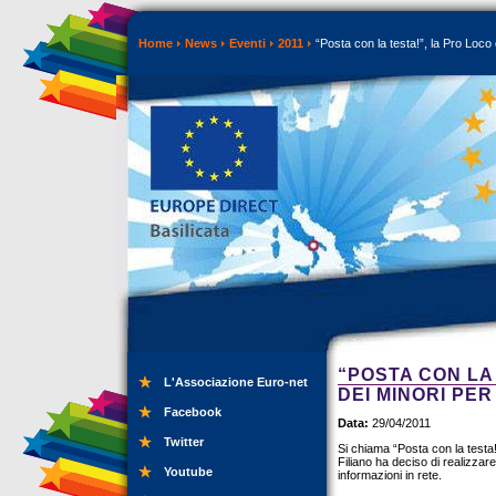
Home
News
Eventi
2011
“Posta con la testa!”, la Pro Loco d
“POSTA CON LA 
L'Associazione Euro-net
DEI MINORI PER
Facebook
Data:
29/04/2011
Twitter
Si chiama “Posta con la testa!”
Filiano ha deciso di realizzare
Youtube
informazioni in rete.