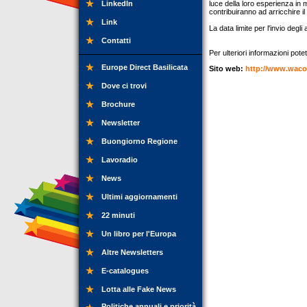
LinkedIn
luce della loro esperienza in 
contribuiranno ad arricchire il
Link
La data limite per l'invio degli 
Contatti
Per ulteriori informazioni potet
Europe Direct Basilicata
Sito web:
http://www.waco
Dove ci trovi
Brochure
Newsletter
Buongiorno Regione
Lavoradio
News
Ultimi aggiornamenti
22 minuti
Un libro per l'Europa
Altre Newsletters
E-catalogues
Lotta alle Fake News
Politiche annuali e priorità