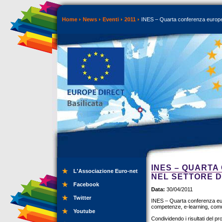
Home
News
Eventi
2011
INES – Quarta conferenza europea 
INES – QUARTA
L'Associazione Euro-net
NEL SETTORE D
Facebook
Data:
30/04/2011
Twitter
INES – Quarta conferenza euro
competenze, e-learning, comuni
Youtube
Condividendo i risultati del p