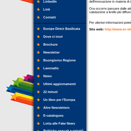
LinkedIn
dell'innovazione in materia di 
Ora occorre passare dalle atti
Link
valutazione a livello più diffus
Contatti
Per ulteriori informazioni potet
Europe Direct Basilicata
Sito web:
http://www.ec-tel
Dove ci trovi
Brochure
Newsletter
Buongiorno Regione
Lavoradio
News
Ultimi aggiornamenti
22 minuti
Un libro per l'Europa
Altre Newsletters
E-catalogues
Lotta alle Fake News
Politiche annuali e priorità