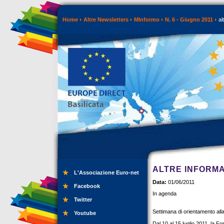
Home
Altre Newsletters
MInformo
N. 6 - Giugno 2011
al
ALTRE INFORMA
L'Associazione Euro-net
Data:
01/06/2011
Facebook
In agenda
Twitter
Settimana di orientamento alla
Youtube
Dal 10 al 15 luglio 2011, la Fo