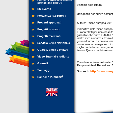
strategiche dell’UE
L'angolo della lettura
EU Events
Un'agenda per nuove compete
Portale La tua Europa
Progetti approvati
Autore: Unione europea-2011
L'iniziativa dell'Unione euro
Progetti in corso
Europa 2020 per una crescita in
garantire che entro il 2020 il
Progetti realizzati
inoltre mira a ridurre il tass
giovani laureati o con una fo
Servizio Civile Nazionale
contribuiranno a migliorare il
migliorare la formazione, assi
Guarda, gioca e impara
lavoro. Questa pubblicazione 
Video Tutorial e radio-tv
Coordinamento redazionale: S
Giornali
Responsabile di Redazione: A
Sondaggi
Sito web:
http://www.eurog
Banner e Pubblicità