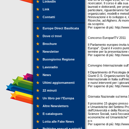
LinkedIn
ricercatori. Il corso è alla su
laureati e dottorandi, per prop
Link
particolare, riguarderanno l'an
organizzativi, modelli e metodi
Contatti
l'innovazione e lo sviluppo e, 
Ricerche, ad Alghero. Ai momen
da scoprire.
Per saperne di più: http://ww
Europe Direct Basilicata
Dove ci trovi
Concorso EuroparlTV 2011
Brochure
Il Parlamento europeo invita tu
Europa". Qual è il vostro punto 
Newsletter
termine per la presentazione de
Per saperne di più: http://ww
Buongiorno Regione
Convegno Internazionale sull'
Lavoradio
Il Dipartimento di Psicologia d
News
Giunti O.S. Organizzazioni Sp
Internazionale in Italia sull'
Ultimi aggiornamenti
e nuovi interventi per i giovani
Per saperne di più: http://www.
22 minuti
Giornata Nazionale sul tema
Un libro per l'Europa
Il prossimo 15 giugno presso
Altre Newsletters
e Umanistiche del Settimo Pr
dell'Università e della Ricerca
E-catalogues
Scienze Sociali, sarà l'occasi
economiche ed Umanistiche" in
p.v.
Lotta alle Fake News
Per saperne di più: http://ww
Politiche annuali e priorità