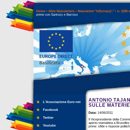
Home
Altre Newsletters
Newsletter "InEurop@."
n. 1180 
prime con Sarkozy e Barroso
ANTONIO TAJAN
L'Associazione Euro-net
SULLE MATERI
Facebook
Data:
14/06/2011
Twitter
Il Vicepresidente della Commis
aperto stamattina a Bruxelle
Youtube
prime: sfide e risposte politich