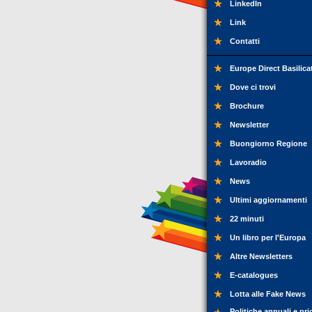
LinkedIn
Link
Contatti
Europe Direct Basilica
Dove ci trovi
Brochure
Newsletter
Buongiorno Regione
Lavoradio
News
Ultimi aggiornamenti
22 minuti
Un libro per l'Europa
Altre Newsletters
E-catalogues
Lotta alle Fake News
Politiche annuali e pri