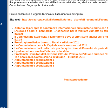
Rappresentanza in Italia, dedicato ai Piani nazionali di riforma, alla luce delle recent
Commissione. Segui qui la diretta web.
Potete continuare a leggere l'articolo sul sito riportato di seguito.
Sito web:
http://ec.europa.eu/italia/attualita/primo_piano/aff_economici/eco
ta
•
Antonio Tajani apre la conferenza internazionale sulle materie prime con
L'Europa a colpi di pennarello: 1° concorso per la migliore vignetta su te
•
italiani
Il Commissario Dalli visita il laboratorio dove si effettuano analisi sull'orig
•
E.Coli
•
Premio giornalistico Lorenzo Natali - edizione 2011
•
La Commissione cerca la Capitale verde europea del 2014
•
La Commissione dà il nulla osta per l’acquisizione di Parmalat da parte di
•
I parlamenti nazionali all'altezza della sfida
•
Proclamati i vincitori dell'edizione 2011 del Premio dell'Unione europea /
•
Top news dalla Commissione 10 giugno - 14 luglio 2011
•
Appuntamenti e segnalazioni 1
•
Appuntamenti e segnalazioni 2
•
Appuntamenti e segnalazioni 3
Pagina precedente
orità