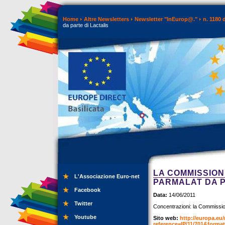
Home
Altre Newsletters
Newsletter "InEurop@."
n. 1180 
da parte di Lactalis
LA COMMISSIONE
L'Associazione Euro-net
PARMALAT DA P
Facebook
Data:
14/06/2011
Twitter
Concentrazioni: la Commissione
Youtube
Sito web:
http://europa.eu
reference=IP/11/701&for