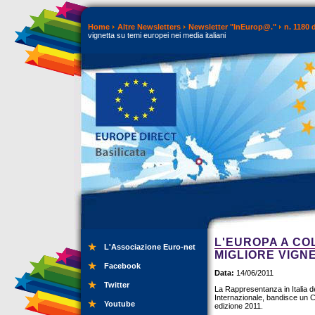
Home
Altre Newsletters
Newsletter "InEurop@."
n. 1180 
vignetta su temi europei nei media italiani
L'EUROPA A CO
L'Associazione Euro-net
MIGLIORE VIGNE
Facebook
Data:
14/06/2011
Twitter
La Rappresentanza in Italia d
Internazionale, bandisce un Co
Youtube
edizione 2011.