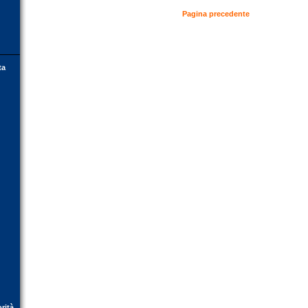
Pagina precedente
ta
orità