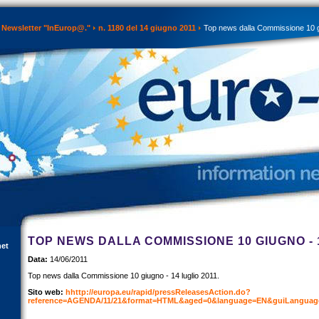
Newsletter "InEurop@."
n. 1180 del 14 giugno 2011
Top news dalla Commissione 10 gi
TOP NEWS DALLA COMMISSIONE 10 GIUGNO - 1
net
Data:
14/06/2011
Top news dalla Commissione 10 giugno - 14 luglio 2011.
Sito web:
hhttp://europa.eu/rapid/pressReleasesAction.do?
reference=AGENDA/11/21&format=HTML&aged=0&language=EN&guiLanguag