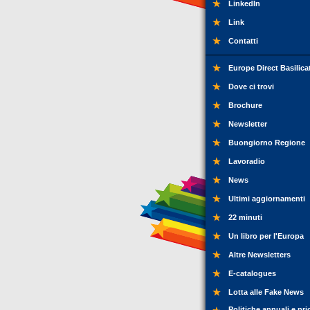
LinkedIn
Link
Contatti
Europe Direct Basilica
Dove ci trovi
Brochure
Newsletter
Buongiorno Regione
Lavoradio
News
Ultimi aggiornamenti
22 minuti
Un libro per l'Europa
Altre Newsletters
E-catalogues
Lotta alle Fake News
Politiche annuali e pri