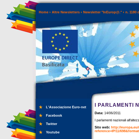
Home
Altre Newsletters
Newsletter "InEurop@."
n. 1180 
I PARLAMENTI 
L'Associazione Euro-net
Data:
14/06/2011
Facebook
I parlamenti nazionali all'altez
Twitter
Sito web:
http://europa.eu
reference=IP/11/698&for
Youtube