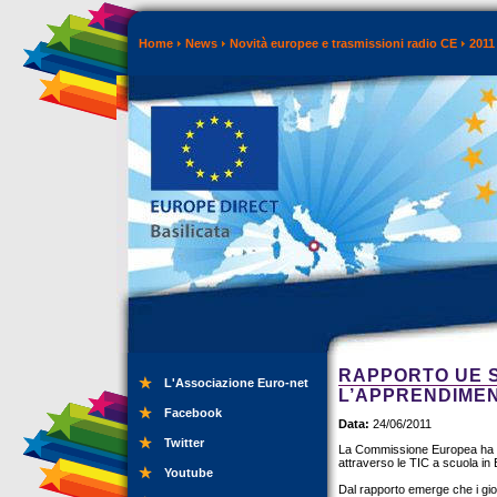
Home
News
Novità europee e trasmissioni radio CE
2011
RAPPORTO UE SU
L'Associazione Euro-net
L’APPRENDIME
Facebook
Data:
24/06/2011
Twitter
La Commissione Europea ha pub
attraverso le TIC a scuola in
Youtube
Dal rapporto emerge che i giov