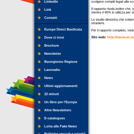
LinkedIn
svolgere compiti legati alla sc
Il rapporto rivela inoltre che,
Link
mentre il 46% lo utilizza per s
Contatti
Lo studio dimostra che solamen
straniere.
Europe Direct Basilicata
Per il rapporto completo, visita
Sito web:
http://eacea.ec.
Dove ci trovi
Brochure
Newsletter
Buongiorno Regione
Lavoradio
News
Ultimi aggiornamenti
22 minuti
Un libro per l'Europa
Altre Newsletters
E-catalogues
Lotta alle Fake News
Politiche annuali e priorità