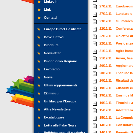
LinkedIn
27/12/11
Eurobaromet
Link
27/12/11
Lanciato u
Contatti
23/12/11
Guimarães 
22/12/11
Conferenza
Europe Direct Basilicata
22/12/11
Obiettivi d
Dove ci trovi
22/12/11
Presidenza
Brochure
21/12/11
Agire imme
Newsletter
21/12/11
Anvur, fiss
Buongiorno Regione
20/12/11
Aggiornare 
Lavoradio
20/12/11
E’ online 
News
20/12/11
Risultati d
Ultimi aggiornamenti
19/12/11
Cittadini e
22 minuti
19/12/11
Erasmus Mu
Un libro per l'Europa
16/12/11
Tirocini e
Altre Newsletters
15/12/11
Adottata l
E-catalogues
15/12/11
La Commissi
14/12/11
Consultazio
Lotta alle Fake News
14/12/11
Progetto “
Politiche annuali e priorità