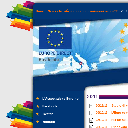
Home
News
Novità europee e trasmissioni radio CE
2011
2011
L'Associazione Euro-net
30/12/11
Studio di 
Facebook
29/12/11
L’Euro com
Twitter
28/12/11
Per un set
Youtube
28/12/11
Rinnovare 