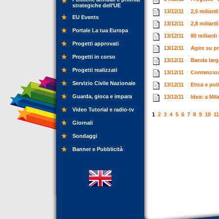
strategiche dell’UE
13/12/11
2,5 miliard
EU Events
13/12/11
2,8 miliard
Portale La tua Europa
13/12/11
80 miliardi
Progetti approvati
13/12/11
Agire su pr
Progetti in corso
13/12/11
Banda larga
Progetti realizzati
13/12/11
Contenzios
Servizio Civile Nazionale
13/12/11
Etica e pol
Guarda, gioca e impara
13/12/11
Idea: a Mil
Video Tutorial e radio-tv
1
2
3
4
5
6
7
8
9
10
11
Giornali
Sondaggi
Banner e Pubblicità