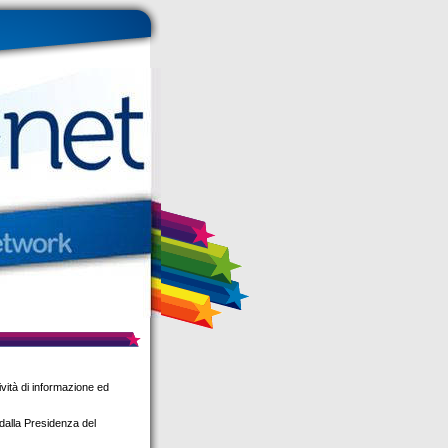
ività di informazione ed
dalla Presidenza del