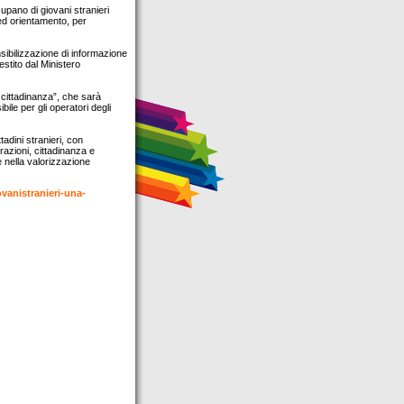
cupano di giovani stranieri
 ed orientamento, per
nsibilizzazione di informazione
stito dal Ministero
 cittadinanza”, che sarà
bile per gli operatori degli
tadini stranieri, con
grazioni, cittadinanza e
e nella valorizzazione
vanistranieri-una-