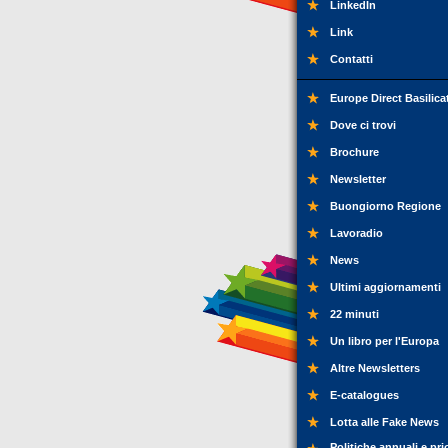
LinkedIn
Link
Contatti
Europe Direct Basilica
Dove ci trovi
Brochure
Newsletter
Buongiorno Regione
Lavoradio
News
Ultimi aggiornamenti
22 minuti
Un libro per l'Europa
Altre Newsletters
E-catalogues
Lotta alle Fake News
Politiche annuali e pri