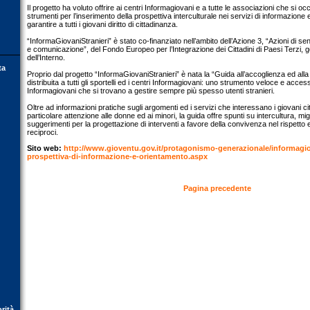
Il progetto ha voluto offrire ai centri Informagiovani e a tutte le associazioni che si oc
strumenti per l’inserimento della prospettiva interculturale nei servizi di informazione
garantire a tutti i giovani diritto di cittadinanza.
“InformaGiovaniStranieri” è stato co-finanziato nell’ambito dell’Azione 3, “Azioni di se
e comunicazione”, del Fondo Europeo per l’Integrazione dei Cittadini di Paesi Terzi, ge
dell’Interno.
ta
Proprio dal progetto “InformaGiovaniStranieri” è nata la “Guida all’accoglienza ed alla
distribuita a tutti gli sportelli ed i centri Informagiovani: uno strumento veloce e accessi
Informagiovani che si trovano a gestire sempre più spesso utenti stranieri.
Oltre ad informazioni pratiche sugli argomenti ed i servizi che interessano i giovani cit
particolare attenzione alle donne ed ai minori, la guida offre spunti su intercultura, mi
suggerimenti per la progettazione di interventi a favore della convivenza nel rispetto 
reciproci.
Sito web:
http://www.gioventu.gov.it/protagonismo-generazionale/informagio
prospettiva-di-informazione-e-orientamento.aspx
Pagina precedente
orità