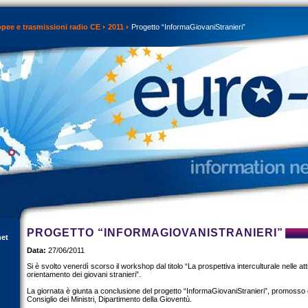
opee e trasmissioni radio CE
2011
Progetto “InformaGiovaniStranieri”
PROGETTO “INFORMAGIOVANISTRANIERI”
net
Data:
27/06/2011
Si è svolto venerdì scorso il workshop dal titolo “La prospettiva interculturale nelle att
orientamento dei giovani stranieri”.
La giornata è giunta a conclusione del progetto “InformaGiovaniStranieri”, promosso 
Consiglio dei Ministri, Dipartimento della Gioventù.