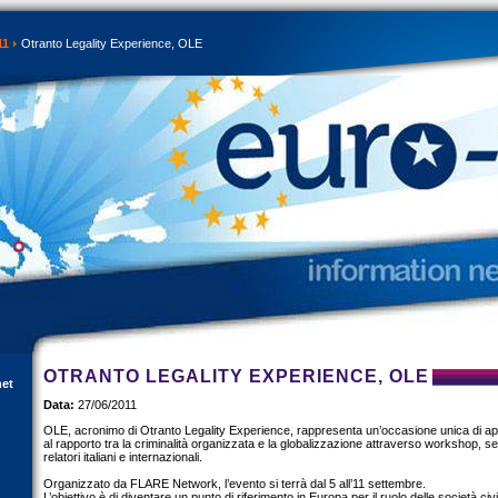
11
Otranto Legality Experience, OLE
OTRANTO LEGALITY EXPERIENCE, OLE
net
Data:
27/06/2011
OLE, acronimo di Otranto Legality Experience, rappresenta un’occasione unica di ap
al rapporto tra la criminalità organizzata e la globalizzazione attraverso workshop, semi
relatori italiani e internazionali.
Organizzato da FLARE Network, l’evento si terrà dal 5 all’11 settembre.
L’obiettivo è di diventare un punto di riferimento in Europa per il ruolo delle società civil