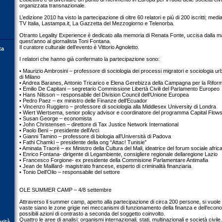
organizzata transnazionale.
L’edizione 2010 ha visto la partecipazione di oltre 60 relatori e più di 200 iscritti; med
TV Italia, Lastampa.it, La Gazzetta del Mezzogiorno e Telenorba.
Otranto Legality Experience è dedicato alla memoria di Renata Fonte, uccisa dalla ma
quest’anno al giornalista Toni Fontana.
Il curatore culturale dell’evento è Vittorio Agnoletto.
ta
I relatori che hanno già confermato la partecipazione sono:
• Maurizio Ambrosini – professore di sociologia dei processi migratori e sociologia urb
di Milano
• Andrea Baranes, Antonio Tricarico e Elena Gerebizza della Campagna per la Rifor
• Emilio De Capitani – segretario Commissione Libertà Civili del Parlamento Europeo
• Hans Nilsson – responsabile del Division Council dell’Unione Europea
• Pedro Paez – ex ministro delle Finanze dell’Ecuador
• Vincenzo Ruggiero – professore di sociologia alla Middlesex University di Londra
• Wiert Wiertsema, senior policy advisor e coordinatore del programma Capital Flo
• Susan George – economista
• John Christensen – direttore di Tax Justice Network International
• Paolo Beni – presidente dell’Arci
• Gianni Tamino – professore di biologia all’Università di Padova
• Fathi Chamki – presidente della ong “Attac! Tunisie”
• Aminata Traorè – ex Ministro della Cultura del Mali, ideatrice del forum sociale afric
• Enrico Fontana- dirigente di Legambiente, consigliere regionale dellaregione Lazio
• Francesco Forgione- ex presidente della Commisione Parlamentare Antimafia
• Jean de Maillard- magistrato francese, esperto di criminalità finanziaria
• Tonio Dell’Olio – responsabile del settore
OLE SUMMER CAMP – 4/8 settembre
Attraverso il summer camp, aperto alla partecipazione di circa 200 persone, si vuole 
vaste siano le zone grigie nei meccanismi di funzionamento della finanza e dell’econ
possibili azioni di contrasto a seconda del soggetto coinvolto.
Quattro le aree di analisi: organismi internazionali, stati, multinazionali e società civile.
orità