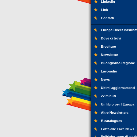
LinkedIn
Link
Contatti
Europe Direct Basilica
Dove ci trovi
Brochure
Newsletter
Buongiorno Regione
Lavoradio
News
Ultimi aggiornamenti
22 minuti
Un libro per l'Europa
Altre Newsletters
E-catalogues
Lotta alle Fake News
Politiche annuali e pri