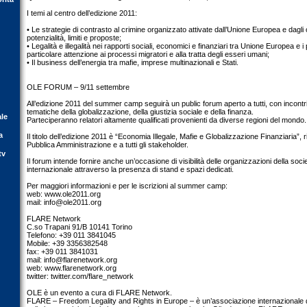
I temi al centro dell’edizione 2011:
• Le strategie di contrasto al crimine organizzato attivate dall’Unione Europea e dagli 
potenzialità, limiti e proposte;
• Legalità e illegalità nei rapporti sociali, economici e finanziari tra Unione Europea e 
particolare attenzione ai processi migratori e alla tratta degli esseri umani;
• Il business dell’energia tra mafie, imprese multinazionali e Stati.
OLE FORUM – 9/11 settembre
All’edizione 2011 del summer camp seguirà un public forum aperto a tutti, con incontri, d
tematiche della globalizzazione, della giustizia sociale e della finanza.
ale
Parteciperanno relatori altamente qualificati provenienti da diverse regioni del mondo.
a
Il titolo dell’edizione 2011 è “Economia Illegale, Mafie e Globalizzazione Finanziaria”, riv
Pubblica Amministrazione e a tutti gli stakeholder.
tv
Il forum intende fornire anche un’occasione di visibilità delle organizzazioni della soci
internazionale attraverso la presenza di stand e spazi dedicati.
Per maggiori informazioni e per le iscrizioni al summer camp:
web: www.ole2011.org
mail:
info@ole2011.org
FLARE Network
C.so Trapani 91/B 10141 Torino
Telefono: +39 011 3841045
Mobile: +39 3356382548
fax: +39 011 3841031
mail:
info@flarenetwork.org
web: www.flarenetwork.org
twitter: twitter.com/flare_network
OLE è un evento a cura di FLARE Network.
FLARE – Freedom Legality and Rights in Europe – è un’associazione internazionale d