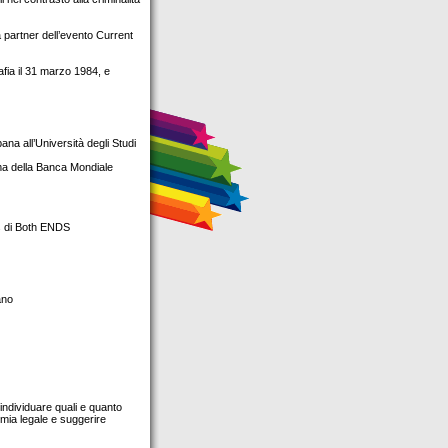
ia partner dell’evento Current
fia il 31 marzo 1984, e
ana all’Università degli Studi
ma della Banca Mondiale
ws di Both ENDS
ano
individuare quali e quanto
omia legale e suggerire