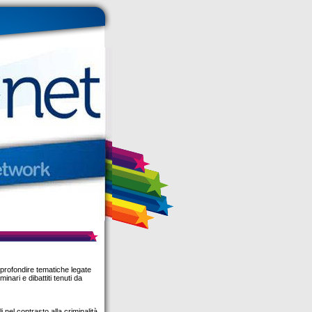
profondire tematiche legate
nari e dibattiti tenuti da
i nel contrasto alla criminalità