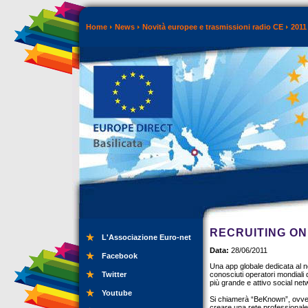
Home
News
Novità europee e trasmissioni radio CE
2011
RECRUITING ON
L'Associazione Euro-net
Data:
28/06/2011
Facebook
Una app globale dedicata al 
Twitter
conosciuti operatori mondiali 
più grande e attivo social ne
Youtube
Si chiamerà “BeKnown”, ovvero
creare una rete professionale