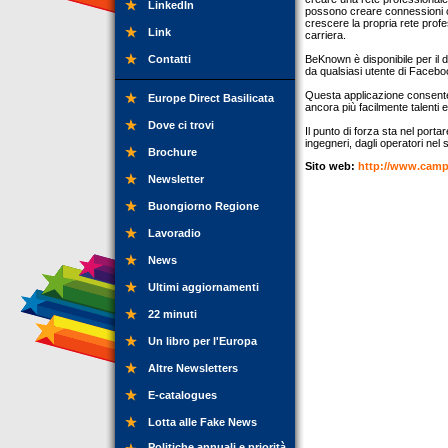
LinkedIn
possono creare connessioni con
crescere la propria rete profe
Link
carriera.
Contatti
BeKnown è disponibile per il 
da qualsiasi utente di Facebo
Questa applicazione consente i
Europe Direct Basilicata
ancora più facilmente talenti e
Dove ci trovi
Il punto di forza sta nel port
ingegneri, dagli operatori nel
Brochure
Sito web:
http://www.campu
Newsletter
Buongiorno Regione
Lavoradio
News
Ultimi aggiornamenti
22 minuti
Un libro per l'Europa
Altre Newsletters
E-catalogues
Lotta alle Fake News
Politiche annuali e priorità