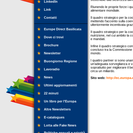
LinkedIn
Riunendo le proprie forze i qu
Link
alimentare mondiale.
Contatti
Il quadro strategico per la c
mettendo l'accento sulla coer
ulteriormente incentivata gra
Europe Direct Basilicata
Il quadro strategico per la coo
nutrizione, nel cui ambito la c
Dove ci trovi
e mandati.
Brochure
Infine il quadro strategico con
concluso tra la Commissione e
Newsletter
mondo.
I quattro partner si sono una
Buongiorno Regione
un'adeguata sorveglianza e va
soprattutto per migliorare il
Lavoradio
circa un miliardo.
News
Sito web:
http://ec.europa.
Ultimi aggiornamenti
22 minuti
Un libro per l'Europa
Altre Newsletters
E-catalogues
Lotta alle Fake News
Politiche annuali e priorità