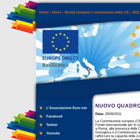
Home
News
Novità europee e trasmissioni radio CE
2011
NUOVO QUADRO
L'Associazione Euro-net
Data:
28/06/2011
Facebook
La Commissione europea (CE), 
Twitter
Fondo internazionale per lo s
a Roma, alla presenza della Co
Georgieva e il Commissario al
Youtube
rafforzare la capacità della c
sostenibile alla sicurezza alim