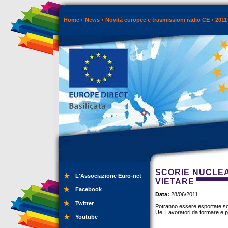
Home
News
Novità europee e trasmissioni radio CE
2011
SCORIE NUCLEA
L'Associazione Euro-net
VIETARE
Facebook
Data:
28/06/2011
Twitter
Potranno essere esportate sol
Ue. Lavoratori da formare e 
Youtube