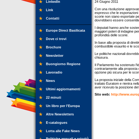
LinkedIn
24 Giugno 2011
Con una risoluzione approvata
Link
espresso che le esportazioni 
scorie non siano esportate pe
Contatti
dovrebbero essere consentite 
I deputati hanno anche sosten
Europe Direct Basilicata
maggiori poteri di indagine per 
profondità delle scorie.
Dove ci trovi
In base alla proposta di diret
combustibile esaurito e le scor
Brochure
Le politiche nazionali dovrebbe
Newsletter
chiusura.
Buongiorno Regione
Il Parlamento ha sostenuto l'id
contrariamente alla proposta d
Lavoradio
opzione più sicura per le scor
La proposta iniziale della Co
News
trattato Euratom e rientra nel
aver ricevuto la posizione de
Ultimi aggiornamenti
Sito web:
http://www.euro
22 minuti
Un libro per l'Europa
Altre Newsletters
E-catalogues
Lotta alle Fake News
Politiche annuali e priorità