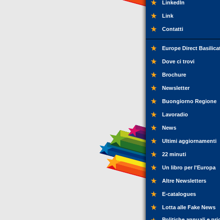
LinkedIn
Link
Contatti
Europe Direct Basilica
Dove ci trovi
Brochure
Newsletter
Buongiorno Regione
Lavoradio
News
Ultimi aggiornamenti
22 minuti
Un libro per l'Europa
Altre Newsletters
E-catalogues
Lotta alle Fake News
Politiche annuali e pri