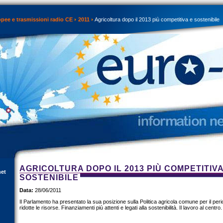
opee e trasmissioni radio CE
2011
Agricoltura dopo il 2013 più competitiva e sostenibile
AGRICOLTURA DOPO IL 2013 PIÙ COMPETITIVA
net
SOSTENIBILE
Data:
28/06/2011
Il Parlamento ha presentato la sua posizione sulla Politica agricola comune per il p
ridotte le risorse. Finanziamenti più attenti e legati alla sostenibilità. Il lavoro al centro.