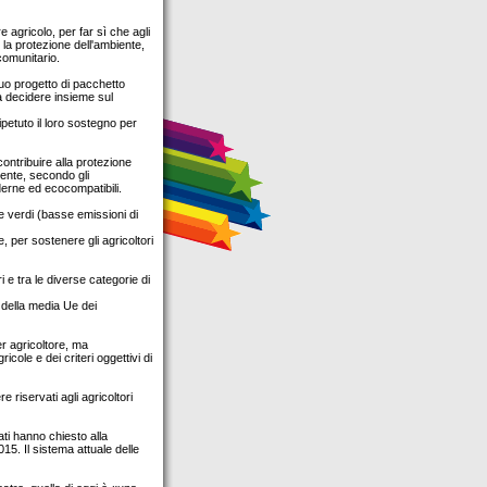
e agricolo, per far sì che agli
er la protezione dell'ambiente,
comunitario.
uo progetto di pacchetto
a decidere insieme sul
ripetuto il loro sostegno per
 contribuire alla protezione
mente, secondo gli
oderne ed ecocompatibili.
re verdi (basse emissioni di
, per sostenere gli agricoltori
i e tra le diverse categorie di
 della media Ue dei
er agricoltore, ma
cole e dei criteri oggettivi di
 riservati agli agricoltori
ati hanno chiesto alla
15. Il sistema attuale delle