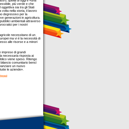
tro, quella di oggi è «una
lessibile, più verde e che
oggettiva sia tra gli Stati
lta nella storia, il lavoro
mo degressivo per la
ove generazioni in agricoltura.
 pubblici ambientali attraverso
cratici per i nostri
agricole necessitano di un
europei ma vi é la necessità di
cesso alle risorse e a minori
e imprese di grandi
la necessaria risposta ai
bblico viene speso. Ritengo
 bilancio comunitario bensì
finanziare un nuovo
tutte le aziende».
.html