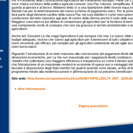
Per il Presidente della Commissione Agricoltura del Parlamento europeo, Paolo De Cas
voce chiara sul futuro della politica agricola comune: una Pac robusta, semplificata, f
guarda ai giovani e al lavoro. Abbiamo detto sì a una ripartizione delle risorse equa ed 
Membri sia per la determinazione del nuovo schema di pagamento unico. Per la prima vo
farà parte degli elementi cardine della nuova Pac nei suoi obiettivi e come meccanis
sostituzione del tetto massimo agli aiuti. Al centro della riforma anche il ruolo delle nu
Maggiore concretezza poi all'idea di compensare gli agricoltori per la fornitura di beni
una componente verde di sostegno che non sia gravosa in termini amministrativi e buro
agricoltori».
Anche per Giovanni La Via «oggi l'agricoltura é più europea che mai. Le nuove sfide 
budget adeguato, risorse che vanno agli agricoltori per il benessere di tutti i cittadini 
nuovi strumenti, più efficaci, più semplici per gli agricoltori unitamente ad più agile ac
oneri burocratici».
ale
Riguardo l' introduzione di un tetto massimo alla concessione dei pagamenti diretti all
dimensioni economiche, per La Via «un massimale per i pagamenti diretti costituisce 
a
cittadini che sollecitano una maggiore efficienza e trasparenza su come il denaro pu
che l'introduzione di un massimale renderà le economie di spesa non a vantaggio del
tv
lasciate a disposizione degli Stati membri nei quali le aziende sono situate, al fine di 
programma mirato alla modernizzazione e all'innovazione di cui potranno beneficiare 
Sito web:
http://www.europarlamento24.eu/01NET/HP/0,1254,74_ART_1620,00
•
altre informazioni
Pagina precedente