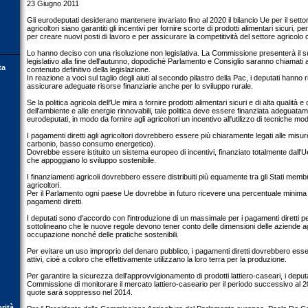
23 Giugno 2011
Gli eurodeputati desiderano mantenere invariato fino al 2020 il bilancio Ue per il settor
agricoltori siano garantiti gli incentivi per fornire scorte di prodotti alimentari sicuri, p
per creare nuovi posti di lavoro e per assicurare la competitività del settore agricolo 
Lo hanno deciso con una risoluzione non legislativa. La Commissione presenterà il s
legislativo alla fine dell'autunno, dopodichè Parlamento e Consiglio saranno chiamati 
ta
contenuto definitivo della legislazione.
In reazione a voci sul taglio degli aiuti al secondo pilastro della Pac, i deputati hanno 
assicurare adeguate risorse finanziarie anche per lo sviluppo rurale.
Se la politica agricola dell'Ue mira a fornire prodotti alimentari sicuri e di alta qualità e
dell'ambiente e alle energie rinnovabili, tale politica deve essere finanziata adeguata
eurodeputati, in modo da fornire agli agricoltori un incentivo all'utilizzo di tecniche m
I pagamenti diretti agli agricoltori dovrebbero essere più chiaramente legati alle misu
carbonio, basso consumo energetico).
Dovrebbe essere istituito un sistema europeo di incentivi, finanziato totalmente dall'Ue
che appoggiano lo sviluppo sostenibile.
I finanziamenti agricoli dovrebbero essere distribuiti più equamente tra gli Stati membr
agricoltori.
Per il Parlamento ogni paese Ue dovrebbe in futuro ricevere una percentuale minima
pagamenti diretti.
I deputati sono d'accordo con l'introduzione di un massimale per i pagamenti diretti p
sottolineano che le nuove regole devono tener conto delle dimensioni delle aziende agri
occupazione nonché delle pratiche sostenibili.
Per evitare un uso improprio del denaro pubblico, i pagamenti diretti dovrebbero essere
attivi, cioè a coloro che effettivamente utilizzano la loro terra per la produzione.
Per garantire la sicurezza dell'approvvigionamento di prodotti lattiero-caseari, i deput
Commissione di monitorare il mercato lattiero-caseario per il periodo successivo al 20
quote sarà soppresso nel 2014.
orità