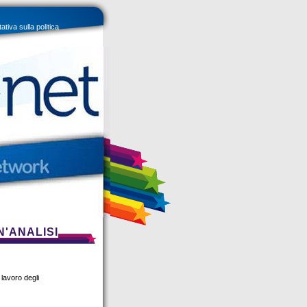
tiva sulla politica
'ANALISI
 lavoro degli