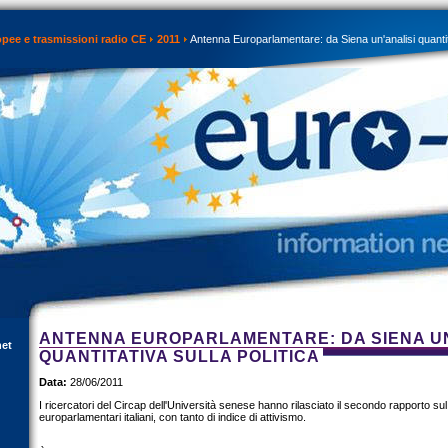
opee e trasmissioni radio CE
2011
Antenna Europarlamentare: da Siena un'analisi quantita
ANTENNA EUROPARLAMENTARE: DA SIENA UN
net
QUANTITATIVA SULLA POLITICA
Data:
28/06/2011
I ricercatori del Circap dell'Università senese hanno rilasciato il secondo rapporto sul
europarlamentari italiani, con tanto di indice di attivismo.