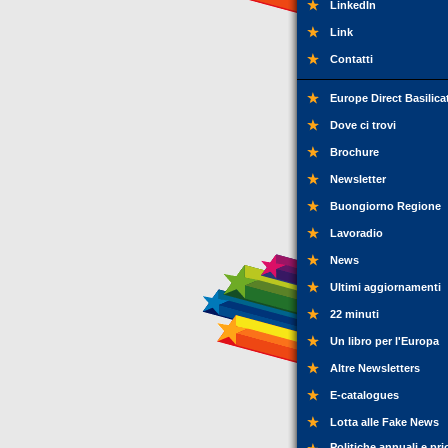
LinkedIn
Link
Contatti
Europe Direct Basilica
Dove ci trovi
Brochure
Newsletter
Buongiorno Regione
Lavoradio
News
Ultimi aggiornamenti
22 minuti
Un libro per l'Europa
Altre Newsletters
E-catalogues
Lotta alle Fake News
Politiche annuali e pri