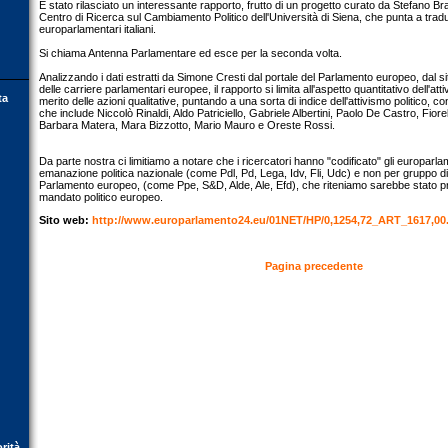
È stato rilasciato un interessante rapporto, frutto di un progetto curato da Stefano Bra
Centro di Ricerca sul Cambiamento Politico dell'Università di Siena, che punta a tradurre
europarlamentari italiani.
Si chiama Antenna Parlamentare ed esce per la seconda volta.
Analizzando i dati estratti da Simone Cresti dal portale del Parlamento europeo, dal si
delle carriere parlamentari europee, il rapporto si limita all'aspetto quantitativo dell'atti
ta
merito delle azioni qualitative, puntando a una sorta di indice dell'attivismo politico, c
che include Niccolò Rinaldi, Aldo Patriciello, Gabriele Albertini, Paolo De Castro, Fiorel
Barbara Matera, Mara Bizzotto, Mario Mauro e Oreste Rossi.
Da parte nostra ci limitiamo a notare che i ricercatori hanno "codificato" gli europarlame
emanazione politica nazionale (come Pdl, Pd, Lega, Idv, Fli, Udc) e non per gruppo d
Parlamento europeo, (come Ppe, S&D, Alde, Ale, Efd), che riteniamo sarebbe stato pref
mandato politico europeo.
Sito web:
http://www.europarlamento24.eu/01NET/HP/0,1254,72_ART_1617,00
Pagina precedente
orità