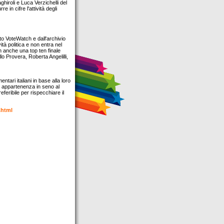
ghiroli e Luca Verzichelli del
 in cifre l'attività degli
to VoteWatch e dall'archivio
vità politica e non entra nel
on anche una top ten finale
lo Provera, Roberta Angelilli,
ntari italiani in base alla loro
i appartenenza in seno al
eribile per rispecchiare il
.html