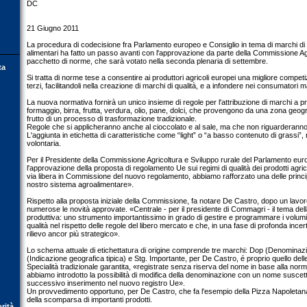
DC
21 Giugno 2011
La procedura di codecisione fra Parlamento europeo e Consiglio in tema di marchi di qu
alimentari ha fatto un passo avanti con l'approvazione da parte della Commissione Ag
pacchetto di norme, che sarà votato nella seconda plenaria di settembre.
ta
Si tratta di norme tese a consentire ai produttori agricoli europei una migliore competi
terzi, facilitandoli nella creazione di marchi di qualità, e a infondere nei consumatori 
La nuova normativa fornirà un unico insieme di regole per l'attribuzione di marchi a p
formaggio, birra, frutta, verdura, olio, pane, dolci, che provengono da una zona geo
frutto di un processo di trasformazione tradizionale.
Regole che si applicheranno anche al cioccolato e al sale, ma che non riguarderanno v
L'aggiunta in etichetta di caratteristiche come “light” o “a basso contenuto di grassi”
volontaria.
Per il Presidente della Commissione Agricoltura e Sviluppo rurale del Parlamento eu
l'approvazione della proposta di regolamento Ue sui regimi di qualità dei prodotti agrico
via libera in Commissione del nuovo regolamento, abbiamo rafforzato una delle princip
nostro sistema agroalimentare».
Rispetto alla proposta iniziale della Commissione, fa notare De Castro, dopo un lavo
numerose le novità approvate. «Centrale - per il presidente di Commagri - il tema d
produttiva: uno strumento importantissimo in grado di gestire e programmare i volumi p
qualità nel rispetto delle regole del libero mercato e che, in una fase di profonda inc
rilievo ancor più strategico».
Lo schema attuale di etichettatura di origine comprende tre marchi: Dop (Denominazion
(Indicazione geografica tipica) e Stg. Importante, per De Castro, é proprio quello del
Specialità tradizionale garantita, «registrate senza riserva del nome in base alla norma
abbiamo introdotto la possibilità di modifica della denominazione con un nome suscettib
successivo inserimento nel nuovo registro Ue».
Un provvedimento opportuno, per De Castro, che fa l'esempio della Pizza Napoletana 
della scomparsa di importanti prodotti.
orità