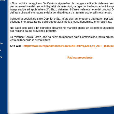
«Altre novità - ha aggiunto De Castro - riguardano la maggiore efficacia delle misure 
per la protezione dei prodotti di qualità da imitazioni, usurpazioni ed evocazioni; il s
interpretative ed applicative sull'utilizzo dei marchi d'area nelle etichette dei prodotti 
dell'agricoltura di montagna e della vendita diretta tra i termini opzionali in etichetta».
I simboli associati alle sigle Dop, Igt e Stg, infatti dovranno essere obbligatori per tutti 
etichette che appariranno sul prodotto avranno la stessa denominazione registrata.
Nel caso delle Dop e Igt potrebbe apparire nel marchio anche un disegno o un simbolo
alla regione da cui proviene il prodotto.
La relatrice Garcia Perez, che ha ricevuto mandato dalla Commissione, potrà ora nego
vista dell'accordo in prima lettura.
ale
Sito web:
http://www.europarlamento24.eu/01NET/HP/0,1254,74_ART_1615,00
a
tv
Pagina precedente