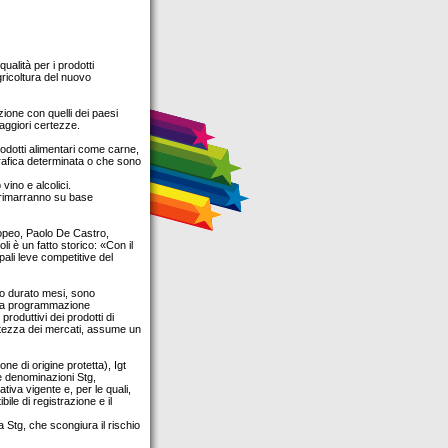
alità per i prodotti
ricoltura del nuovo
zione con quelli dei paesi
maggiori certezze.
rodotti alimentari come carne,
grafica determinata o che sono
ino e alcolici.
, rimarranno su base
ropeo, Paolo De Castro,
li è un fatto storico: «Con il
ali leve competitive del
ro durato mesi, sono
ella programmazione
roduttivi dei prodotti di
ertezza dei mercati, assume un
e di origine protetta), Igt
le denominazioni Stg,
tiva vigente e, per le quali,
ile di registrazione e il
Stg, che scongiura il rischio