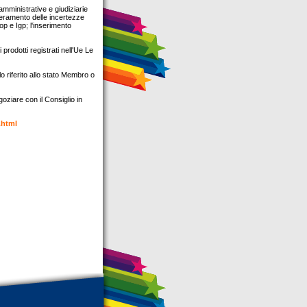
amministrative e giudiziarie
uperamento delle incertezze
Dop e Igp; l'inserimento
i prodotti registrati nell'Ue Le
 riferito allo stato Membro o
ziare con il Consiglio in
.html