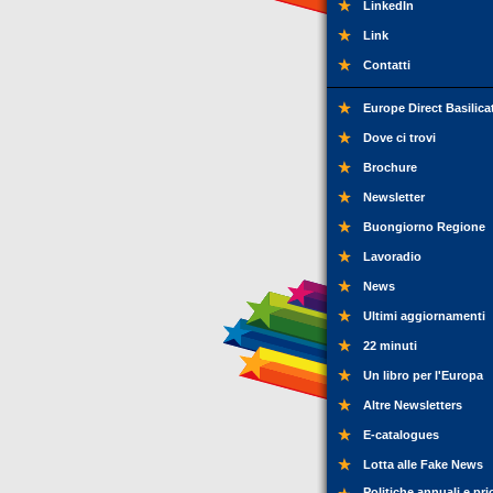
LinkedIn
Link
Contatti
Europe Direct Basilica
Dove ci trovi
Brochure
Newsletter
Buongiorno Regione
Lavoradio
News
Ultimi aggiornamenti
22 minuti
Un libro per l'Europa
Altre Newsletters
E-catalogues
Lotta alle Fake News
Politiche annuali e pri