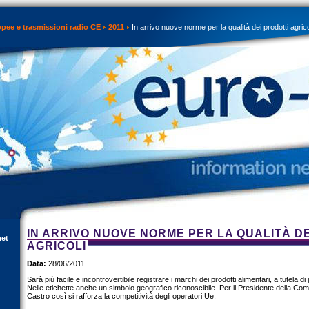
opee e trasmissioni radio CE
2011
In arrivo nuove norme per la qualità dei prodotti agrico
IN ARRIVO NUOVE NORME PER LA QUALITÀ D
net
AGRICOLI
Data:
28/06/2011
Sarà più facile e incontrovertibile registrare i marchi dei prodotti alimentari, a tutela d
Nelle etichette anche un simbolo geografico riconoscibile. Per il Presidente della Co
Castro così si rafforza la competitività degli operatori Ue.