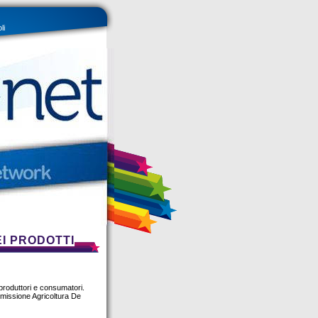
li
EI PRODOTTI
i produttori e consumatori.
mmissione Agricoltura De