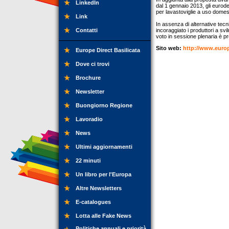
LinkedIn
dal 1 gennaio 2013, gli eurode
per lavastoviglie a uso domest
Link
In assenza di alternative t
Contatti
incoraggiato i produttori a svi
voto in sessione plenaria è p
Sito web:
http://www.euro
Europe Direct Basilicata
Dove ci trovi
Brochure
Newsletter
Buongiorno Regione
Lavoradio
News
Ultimi aggiornamenti
22 minuti
Un libro per l'Europa
Altre Newsletters
E-catalogues
Lotta alle Fake News
Politiche annuali e priorità