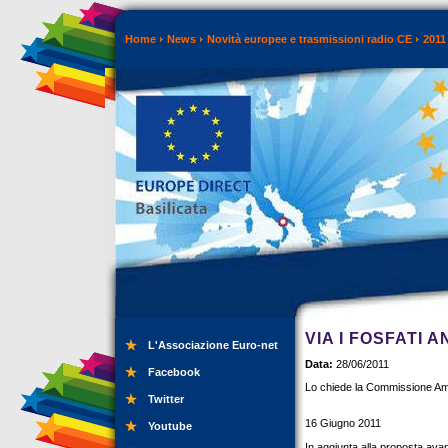
Home
News
Novità europee e trasmissioni radio CE
2011
VIA I FOSFATI 
L'Associazione Euro-net
Data:
28/06/2011
Facebook
Lo chiede la Commissione Amb
Twitter
16 Giugno 2011
Youtube
In aggiunta alla proposta avan