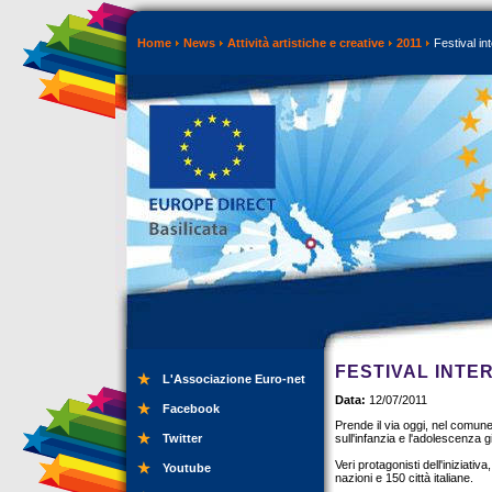
Home
News
Attività artistiche e creative
2011
Festival in
FESTIVAL INTE
L'Associazione Euro-net
Data:
12/07/2011
Facebook
Prende il via oggi, nel comune
Twitter
sull'infanzia e l'adolescenza 
Veri protagonisti dell'iniziativ
Youtube
nazioni e 150 città italiane.