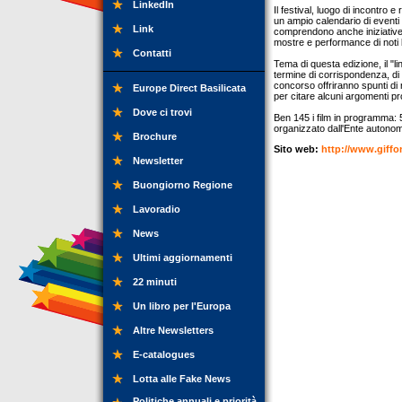
LinkedIn
Il festival, luogo di incontro
un ampio calendario di eventi 
Link
comprendono anche iniziative d
mostre e performance di noti ba
Contatti
Tema di questa edizione, il "lin
termine di corrispondenza, di r
concorso offriranno spunti di r
Europe Direct Basilicata
per citare alcuni argomenti pr
Dove ci trovi
Ben 145 i film in programma: 5
organizzato dall'Ente autonomo
Brochure
Sito web:
http://www.giffo
Newsletter
Buongiorno Regione
Lavoradio
News
Ultimi aggiornamenti
22 minuti
Un libro per l'Europa
Altre Newsletters
E-catalogues
Lotta alle Fake News
Politiche annuali e priorità