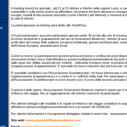
Il meeting durerà tre giornate , dal 21 al 23 ottobre a Viterbo nella regione Lazio, e sa
sostenibile e sulle buone prassi da diffondere nel proprio territorio attraverso simulazi
europei, modelli di discussione innovativi (come il World Cafè Method) e momenti di 
la città di Viterbo.
La partecipazione al meeting darà diritto allo YouthPass.
ta
Chi può partecipare: possono partecipare giovani under 30 iscritti alla rete di Genera
iscrivere facilmente e gratuitamente dal sito di Generazioni Moderne), membri di ass
profit attivi nel campo delle politiche sociali ed ambientali, giovani amministratori, esper
dell’Unione Europea, amministratori locali
Come iscriversi: la partecipazione avviene previa iscrizione e verifica dei posti disponi
necessario inviare una e-mail all’indirizzo
portavoce@generazionimoderne.itQuesto
i
dallo spam bot. Abilita Javascript per vederlo. , indicando il proprio nome, la propria d
l’organizzazione di appartenenza. E’ possibile iscrivere massimo due persone per c
E' possibile candidarsi con l'Associazione Scambieuropei: chi fosse interessato ci in
organizzazione di appartenenza e ci metta in cc nell'invio della mail. Per partecipar
all'Associazione Scambieuropei occorre essere soci: il costo delle tessera annuale è
Copertura delle spese: l’Associazione Generazioni Moderne coprirà le spese per il vitto, 
rimborso del viaggio, fino al raggiungimento del numero massimo di partecipanti.
Per ulteriori dettagli sulle modalità e le regole di rimborso del viaggio contattare la se
all’indirizzo
portavoce@generazionimoderne.it
o al numero 06 32646109.
Per ulteriori informazioni e il programma dettagliato visitate il nostro sito : www.powe
Sito web:
www.powershiftitaly.wordpress.com
orità
Email:
portavoce@generazionimoderne.it