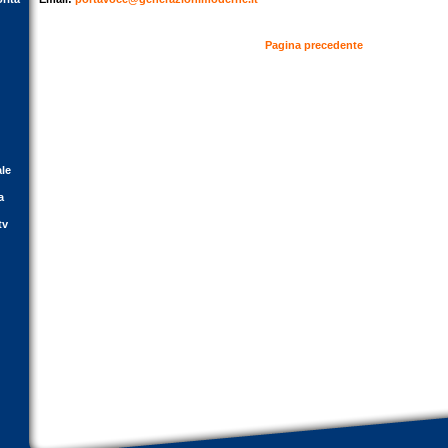
Pagina precedente
ale
a
tv