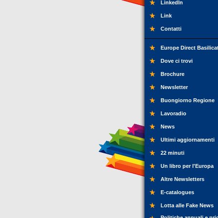
LinkedIn
Link
Contatti
Europe Direct Basilica
Dove ci trovi
Brochure
Newsletter
Buongiorno Regione
Lavoradio
News
Ultimi aggiornamenti
22 minuti
Un libro per l'Europa
Altre Newsletters
E-catalogues
Lotta alle Fake News
Politiche annuali e pri