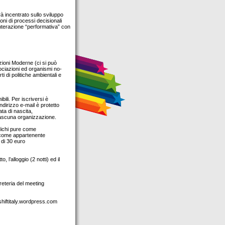
rà incentrato sullo sviluppo
oni di processi decisionali
interazione “performativa” con
zioni Moderne (ci si può
ociazioni ed organismi no-
ti di politiche ambientali e
bili. Per iscriversi è
ndirizzo e-mail è protetto
ata di nascita,
iascuna organizzazione.
dichi pure come
e come appartenente
 di 30 euro
l’alloggio (2 notti) ed il
greteria del meeting
rshiftitaly.wordpress.com