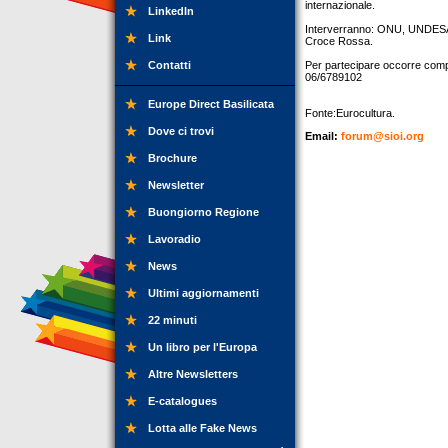
internazionale.
LinkedIn
Interverranno: ONU, UNDESA,
Link
Croce Rossa.
Contatti
Per partecipare occorre compil
06/6789102
Europe Direct Basilicata
Fonte:Eurocultura.
Dove ci trovi
Email:
forum@sioi.org
Brochure
Newsletter
Buongiorno Regione
Lavoradio
News
Ultimi aggiornamenti
22 minuti
Un libro per l'Europa
Altre Newsletters
E-catalogues
Lotta alle Fake News