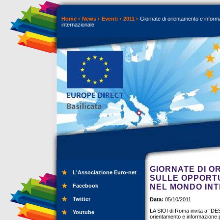
Home
News
Eventi
2011
Giornate di orientamento e informaz
internazionale
GIORNATE DI O
L'Associazione Euro-net
SULLE OPPORTU
Facebook
NEL MONDO IN
Twitter
Data:
05/10/2011
LA SIOI di Roma invita a “DE
Youtube
orientamento e informazione pe