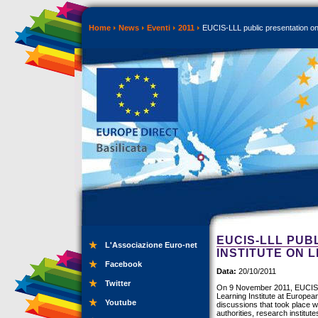
Home
News
Eventi
2011
EUCIS-LLL public presentation on 
EUCIS-LLL PUB
L'Associazione Euro-net
INSTITUTE ON 
Facebook
Data:
20/10/2011
Twitter
On 9 November 2011, EUCIS-LLL
Learning Institute at European 
Youtube
discussions that took place wi
authorities, research institute