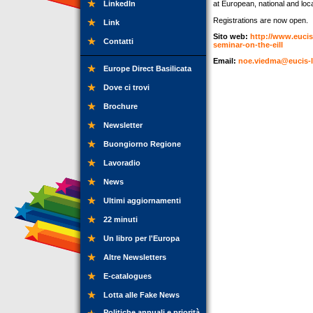
LinkedIn
at European, national and loca
Registrations are now open.
Link
Sito web:
http://www.eucis-
Contatti
seminar-on-the-eill
Email:
noe.viedma@eucis-ll
Europe Direct Basilicata
Dove ci trovi
Brochure
Newsletter
Buongiorno Regione
Lavoradio
News
Ultimi aggiornamenti
22 minuti
Un libro per l'Europa
Altre Newsletters
E-catalogues
Lotta alle Fake News
Politiche annuali e priorità