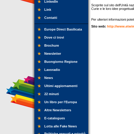
LinkedIn
Scoprite sul sito dell'Unità 
Curie e le loro idee progettuali 
Link
Contatti
Per ulteriori informazioni potet
Sito web:
http://www.etwin
Europe Direct Basilicata
Dove ci trovi
Brochure
Newsletter
Buongiorno Regione
Lavoradio
News
Ultimi aggiornamenti
22 minuti
Un libro per l'Europa
Altre Newsletters
E-catalogues
Lotta alle Fake News
Politiche annuali e priorità