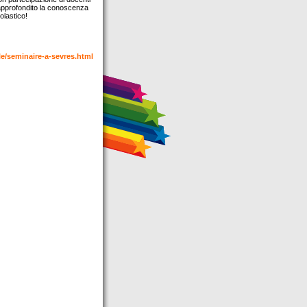
 approfondito la conoscenza
olastico!
cle/seminaire-a-sevres.html