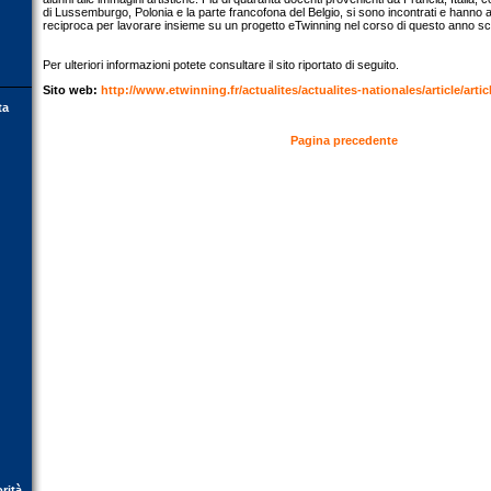
di Lussemburgo, Polonia e la parte francofona del Belgio, si sono incontrati e hanno
reciproca per lavorare insieme su un progetto eTwinning nel corso di questo anno sc
Per ulteriori informazioni potete consultare il sito riportato di seguito.
Sito web:
http://www.etwinning.fr/actualites/actualites-nationales/article/arti
ta
Pagina precedente
orità