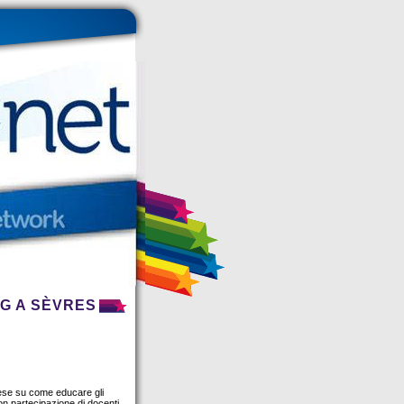
NG A SÈVRES
ncese su come educare gli
con partecipazione di docenti