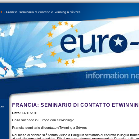
11
Francia: seminario di contatto eTwinning a Sèvres
FRANCIA: SEMINARIO DI CONTATTO ETWINNI
net
Data:
14/11/2011
Cosa succede in Europa con eTwinning?
Francia: seminario di contatto eTwinning a Sèvres
Nel mese di ottobre si è tenuto vicino a Parigi un seminario di contatto in lingua fra
alunni alle immagini artistiche. Più di quaranta docenti provenienti da Francia, Italia, 