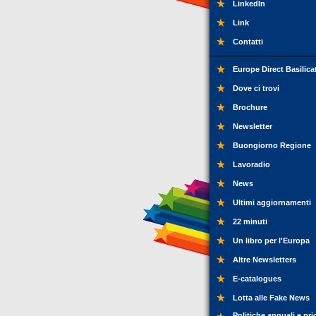
LinkedIn
Link
Contatti
Europe Direct Basilica
Dove ci trovi
Brochure
Newsletter
Buongiorno Regione
Lavoradio
News
Ultimi aggiornamenti
22 minuti
Un libro per l'Europa
Altre Newsletters
E-catalogues
Lotta alle Fake News
Politiche annuali e pri