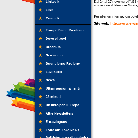
LinkedIn
Dal 24 al 27 novembre l'NSS g
ambientale di Kleitoria-Akrata
Link
Per ulteriori informazioni potet
Contatti
Sito web:
http://www.etwin
Europe Direct Basilicata
Dove ci trovi
Brochure
Newsletter
Buongiorno Regione
Lavoradio
News
Ultimi aggiornamenti
22 minuti
Un libro per l'Europa
Altre Newsletters
E-catalogues
Lotta alle Fake News
Politiche annuali e priorità