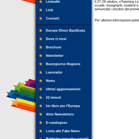
LinkedIn
Il 27-28 ottobre, eTwinning Let
scuole. Insegnanti, studenti e
annunciati i vincitori del pre
Link
Contatti
Per ulteriori informazioni potet
Europe Direct Basilicata
Dove ci trovi
Brochure
Newsletter
Buongiorno Regione
Lavoradio
News
Ultimi aggiornamenti
22 minuti
Un libro per l'Europa
Altre Newsletters
E-catalogues
Lotta alle Fake News
Politiche annuali e priorità