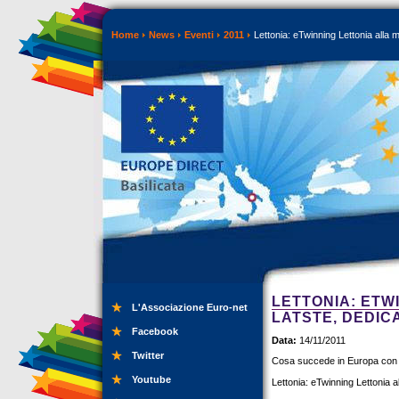
Home
News
Eventi
2011
Lettonia: eTwinning Lettonia alla 
LETTONIA: ETW
L'Associazione Euro-net
LATSTE, DEDIC
Facebook
Data:
14/11/2011
Twitter
Cosa succede in Europa con
Youtube
Lettonia: eTwinning Lettonia a