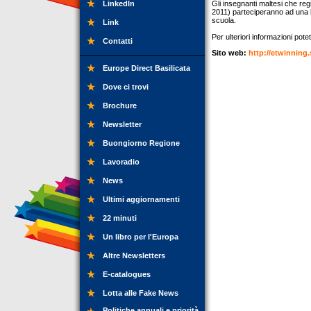
LinkedIn
Gli insegnanti maltesi che r
2011) parteciperanno ad una lo
scuola.
Link
Per ulteriori informazioni potet
Contatti
Sito web:
http://etwinning
Europe Direct Basilicata
Dove ci trovi
Brochure
Newsletter
Buongiorno Regione
Lavoradio
News
Ultimi aggiornamenti
22 minuti
Un libro per l'Europa
Altre Newsletters
E-catalogues
Lotta alle Fake News
Politiche annuali e priorità