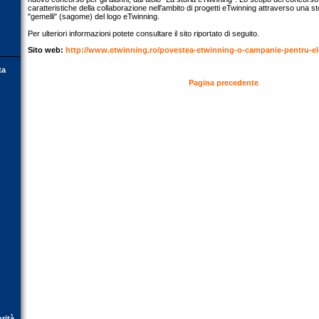
caratteristiche della collaborazione nell'ambito di progetti eTwinning attraverso una st
"gemelli" (sagome) del logo eTwinning.
Per ulteriori informazioni potete consultare il sito riportato di seguito.
Sito web:
http://www.etwinning.ro/povestea-etwinning-o-campanie-pentru-el
ta
Pagina precedente
orità