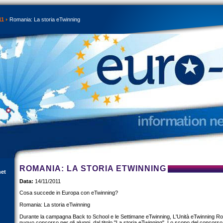
11
Romania: La storia eTwinning
ROMANIA: LA STORIA ETWINNING
net
Data:
14/11/2011
Cosa succede in Europa con eTwinning?
Romania: La storia eTwinning
Durante la campagna Back to School e le Settimane eTwinning, L'Unità eTwinning Rom
nuovo concorso per gli alunni, dal titolo "La storia eTwinning". Lo scopo del concorso è 