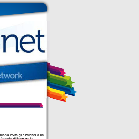
ania invita gli eTwinner a un
quello di illustrare le