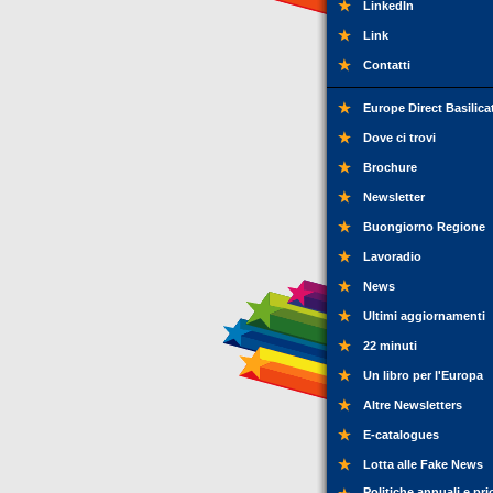
LinkedIn
Link
Contatti
Europe Direct Basilica
Dove ci trovi
Brochure
Newsletter
Buongiorno Regione
Lavoradio
News
Ultimi aggiornamenti
22 minuti
Un libro per l'Europa
Altre Newsletters
E-catalogues
Lotta alle Fake News
Politiche annuali e pri