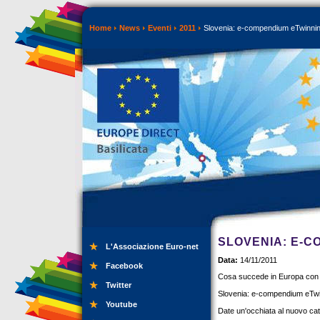
Home
News
Eventi
2011
Slovenia: e-compendium eTwinni
SLOVENIA: E-C
L'Associazione Euro-net
Data:
14/11/2011
Facebook
Cosa succede in Europa con
Twitter
Slovenia: e-compendium eTw
Youtube
Date un'occhiata al nuovo cat