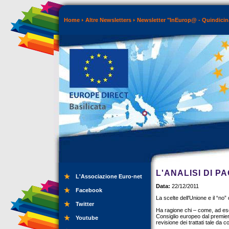
Home
Altre Newsletters
Newsletter "InEurop@ - Quindicin
L'ANALISI DI 
L'Associazione Euro-net
Data:
22/12/2011
Facebook
La scelte dell'Unione e il “no”
Twitter
Ha ragione chi – come, ad esem
Consiglio europeo dal premie
Youtube
revisione dei trattati tale da 