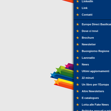
LinkedIn
Link
Contatti
Europe Direct Basilica
Dove ci trovi
Brochure
Newsletter
Buongiorno Regione
Lavoradio
News
Ultimi aggiornamenti
22 minuti
Un libro per l'Europa
Altre Newsletters
E-catalogues
Lotta alle Fake News
Politiche annuali e pri