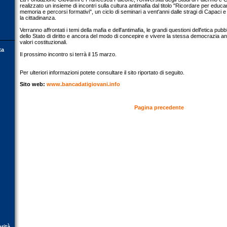
realizzato un insieme di incontri sulla cultura antimafia dal titolo "Ricordare per educare
memoria e percorsi formativi", un ciclo di seminari a vent'anni dalle stragi di Capaci e
la cittadinanza.
Verranno affrontati i temi della mafia e dell'antimafia, le grandi questioni dell'etica pubb
dello Stato di diritto e ancora del modo di concepire e vivere la stessa democrazia anc
valori costituzionali.
ta
Il prossimo incontro si terrà il 15 marzo.
Per ulteriori informazioni potete consultare il sito riportato di seguito.
Sito web:
www.bancadatigiovani.info
Pagina precedente
orità