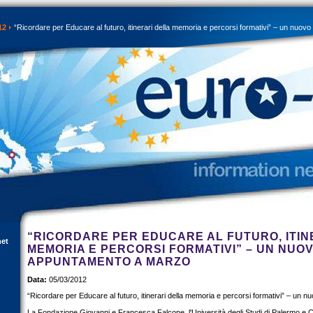
12
“Ricordare per Educare al futuro, itinerari della memoria e percorsi formativi” – un nuo
“RICORDARE PER EDUCARE AL FUTURO, ITIN
net
MEMORIA E PERCORSI FORMATIVI” – UN NUO
APPUNTAMENTO A MARZO
Data:
05/03/2012
“Ricordare per Educare al futuro, itinerari della memoria e percorsi formativi” – un
La Fondazione Giovanni e Francesca Falcone, l'Università degli Studi di Palermo e Co