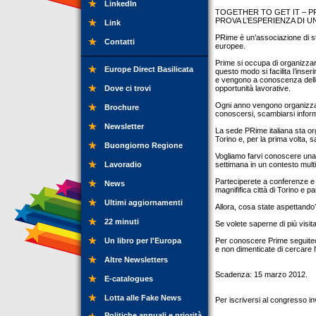
LinkedIn
TOGETHER TO GET IT – 
PROVA L’ESPERIENZA DI 
Link
PRime è un’associazione di st
Contatti
europee.
Prime si occupa di organizzare
Europe Direct Basilicata
questo modo si facilita l’inse
e vengono a conoscenza dell
Dove ci trovi
opportunità lavorative.
Ogni anno vengono organizzati
Brochure
conoscersi, scambiarsi infor
Newsletter
La sede PRime italiana sta or
Torino e, per la prima volta, sa
Buongiorno Regione
Vogliamo farvi conoscere una 
Lavoradio
settimana in un contesto multi
Parteciperete a conferenze e 
News
magnififica città di Torino e p
Ultimi aggiornamenti
Allora, cosa state aspettando
22 minuti
Se volete saperne di più visit
Un libro per l'Europa
Per conoscere Prime seguiteci 
e non dimenticate di cercare 
Altre Newsletters
Scadenza: 15 marzo 2012.
E-catalogues
Lotta alle Fake News
Per iscriversi al congresso i
Politiche annuali e priorità