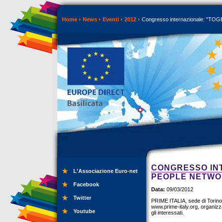
Home
News
Eventi
2012
Congresso internazionale: "T
CONGRESSO INT
L'Associazione Euro-net
PEOPLE NETWOR
Facebook
Data:
09/03/2012
Twitter
PRIME ITALIA, sede di Torino
www.prime-italy.org, organizza
Youtube
gli interessati.