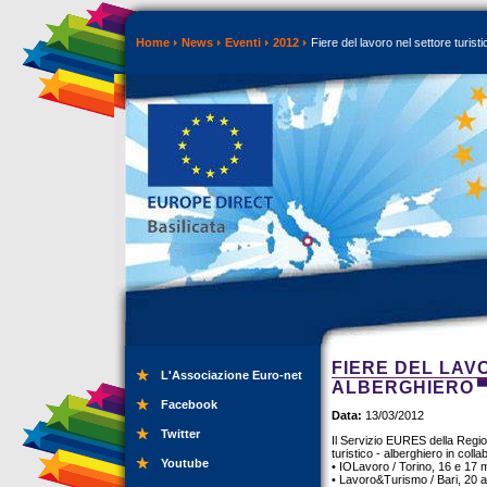
Home
News
Eventi
2012
Fiere del lavoro nel settore turisti
FIERE DEL LAV
L'Associazione Euro-net
ALBERGHIERO
Facebook
Data:
13/03/2012
Twitter
Il Servizio EURES della Region
turistico - alberghiero in col
Youtube
• IOLavoro / Torino, 16 e 17 
• Lavoro&Turismo / Bari, 20 