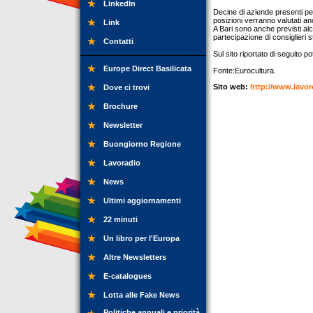
LinkedIn
Decine di aziende presenti per
posizioni verranno valutati a
Link
A Bari sono anche previsti alcu
partecipazione di consiglieri st
Contatti
Sul sito riportato di seguito 
Europe Direct Basilicata
Fonte:Eurocultura.
Sito web:
http://www.lavoro
Dove ci trovi
Brochure
Newsletter
Buongiorno Regione
Lavoradio
News
Ultimi aggiornamenti
22 minuti
Un libro per l'Europa
Altre Newsletters
E-catalogues
Lotta alle Fake News
Politiche annuali e priorità