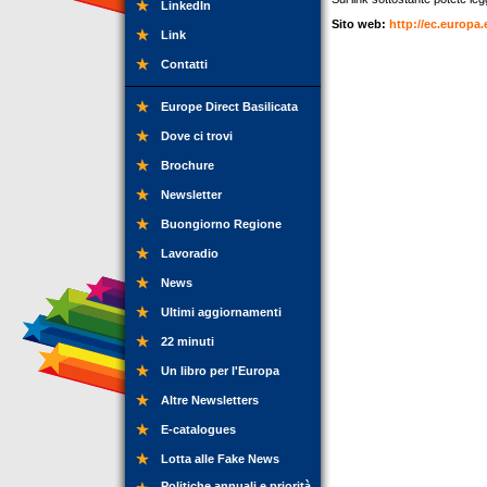
LinkedIn
Sito web:
http://ec.europa.
Link
Contatti
Europe Direct Basilicata
Dove ci trovi
Brochure
Newsletter
Buongiorno Regione
Lavoradio
News
Ultimi aggiornamenti
22 minuti
Un libro per l'Europa
Altre Newsletters
E-catalogues
Lotta alle Fake News
Politiche annuali e priorità