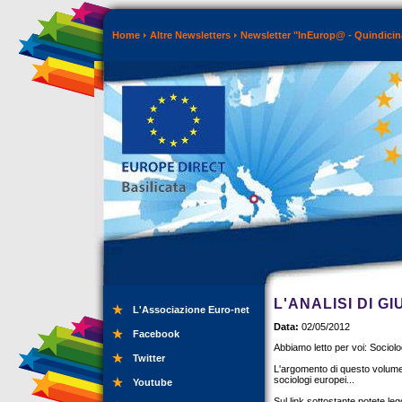
Home
Altre Newsletters
Newsletter "InEurop@ - Quindicin
L'ANALISI DI G
L'Associazione Euro-net
Data:
02/05/2012
Facebook
Abbiamo letto per voi: Sociol
Twitter
L'argomento di questo volume, f
sociologi europei...
Youtube
Sul link sottostante potete legg