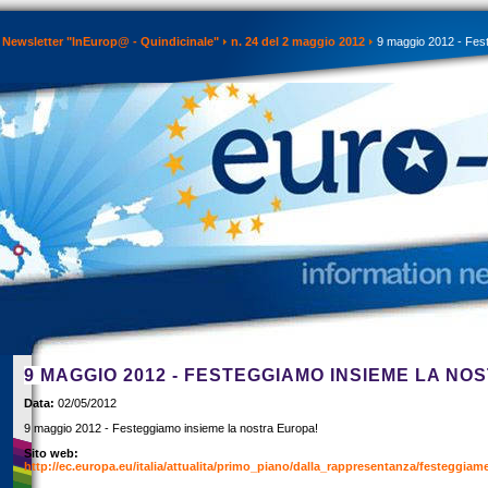
Newsletter "InEurop@ - Quindicinale"
n. 24 del 2 maggio 2012
9 maggio 2012 - Fest
9 MAGGIO 2012 - FESTEGGIAMO INSIEME LA NO
Data:
02/05/2012
9 maggio 2012 - Festeggiamo insieme la nostra Europa!
Sito web:
http://ec.europa.eu/italia/attualita/primo_piano/dalla_rappresentanza/festeggi