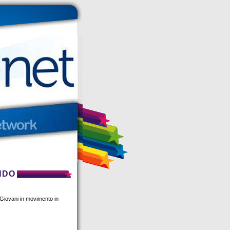
NDO
 “Giovani in movimento in